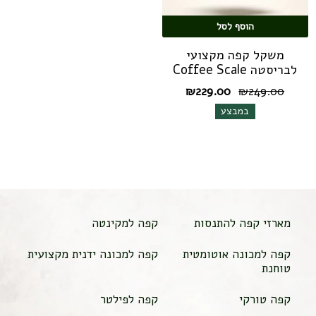
הוסף לסל
משקל קפה מקצועי
לבריסטה Coffee Scale
המחיר
המחיר
₪
229.00
₪
249.00
המקורי
הנוכחי
במבצע
היה:
הוא:
₪229.00.
₪249.00.
מארזי קפה להתנסות
קפה למקינטה
קפה למכונה אוטומטית
קפה למכונה ידנית מקצועית
טוחנת
קפה טורקי
קפה לפילטר