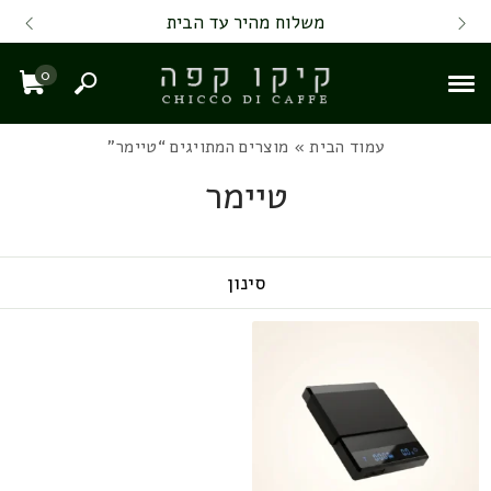
Skip to Content
Back top top
Contact Us
משלוח מהיר עד הבית
0
חיפוש
עגל
עמוד הבית
» מוצרים המתויגים “טיימר”
טיימר
סינון