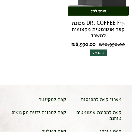
הוסף לסל
DR. COFFEE F15 מכונת
קפה אוטומטית מקצועית
למשרד
המחיר
המחיר
₪
8,990.00
₪
10,990.00
המקורי
הנוכחי
במבצע
היה:
הוא:
₪8,990.00.
₪10,990.00.
מארזי קפה להתנסות
קפה למקינטה
קפה למכונה אוטומטית
קפה למכונה ידנית מקצועית
טוחנת
קפה טורקי
קפה לפילטר