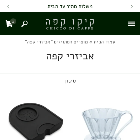
Skip to Content
Back top top
Contact Us
משלוח מהיר עד הבית
0
חיפוש
עגל
עמוד הבית
» מוצרים המתויגים “אביזרי קפה”
אביזרי קפה
סינון