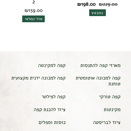
2
המחיר
המחיר
₪
198.00
₪
229.00
המקורי
הנוכחי
₪
159.00
במבצע
היה:
הוא:
אזל המלאי
₪198.00.
₪229.00.
מארזי קפה להתנסות
קפה למקינטה
קפה למכונה אוטומטית
קפה למכונה ידנית מקצועית
טוחנת
קפה טורקי
קפה לפילטר
מקינטות
ציוד להכנת קפה
ציוד לבריסטה
כוסות וספלים