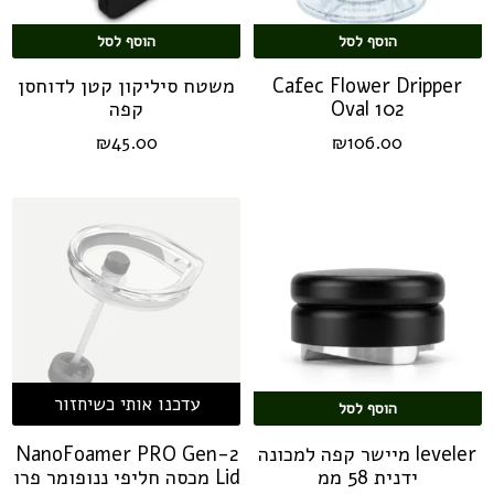
הוסף לסל
הוסף לסל
Cafec Flower Dripper
משטח סיליקון קטן לדוחסן
Oval 102
קפה
₪
45.00
₪
106.00
עדכנו אותי כשיחזור
הוסף לסל
leveler מיישר קפה למכונה
NanoFoamer PRO Gen-2
ידנית 58 ממ
Lid מכסה חליפי ננופומר פרו