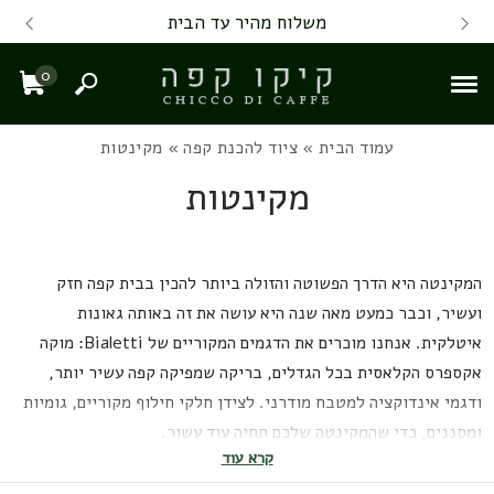
Skip to Content
Back top top
Contact Us
משלוח מהיר עד הבית
0
חיפוש
עגל
עמוד הבית
»
ציוד להכנת קפה
» מקינטות
מקינטות
המקינטה היא הדרך הפשוטה והזולה ביותר להכין בבית קפה חזק
ועשיר, וכבר כמעט מאה שנה היא עושה את זה באותה גאונות
איטלקית. אנחנו מוכרים את הדגמים המקוריים של Bialetti: מוקה
אקספרס הקלאסית בכל הגדלים, בריקה שמפיקה קפה עשיר יותר,
ודגמי אינדוקציה למטבח מודרני. לצידן חלקי חילוף מקוריים, גומיות
ומסננים, כדי שהמקינטה שלכם תחיה עוד עשור.
קרא עוד
שני מדריכים שיעשו לכם סדר:
איך לבחור מקינטה
(גודל, חומר, דגם)