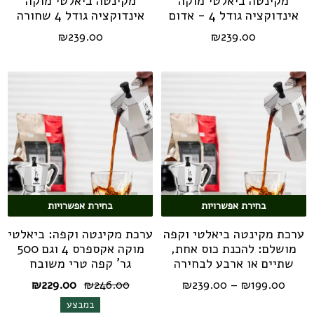
מקינטה ביאלטי מוקה
מקינטה ביאלטי מוקה
אינדוקציה גודל 4 - אדום
אינדוקציה גודל 4 שחורה
₪
239.00
₪
239.00
בחירת אפשרויות
בחירת אפשרויות
ערכת מקינטה ביאלטי וקפה
ערכת מקינטה וקפה: ביאלטי
מושלם: להכנת כוס אחת,
מוקה אקספרס 4 וגם 500
שתיים או ארבע לבחירה
גר' קפה טרי משובח
טווח
המחיר
המחיר
₪
229.00
₪
246.00
₪
239.00
–
₪
199.00
מחירים:
המקורי
הנוכחי
במבצע
היה:
הוא: