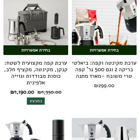
בחירת אפשרויות
בחירת אפשרויות
ערכת מקינטה וקפה: ביאלטי
ערכת קפה מקצועית לשטח:
בריקה 2 וגם 500 גר' קפה
קנקן, מקינטה, מקציף חלב,
טרי משובח -מארז מתנה
כוסות מבודדות וגזייה
אלפינית
₪
299.00
המחיר
המחי
₪
1,190.00
₪
1,350.00
המקורי
הנוכח
במבצע
היה:
הוא:
0.00.
₪1,350.00.