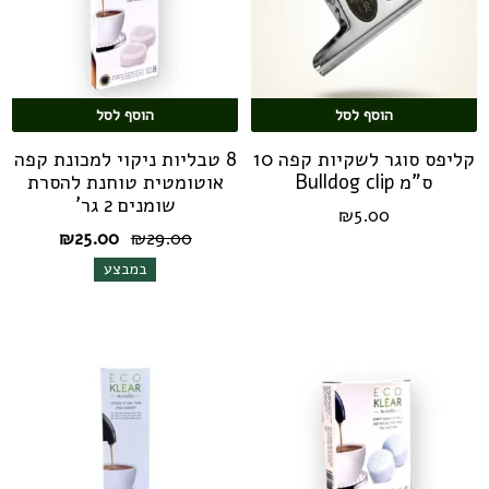
הוסף לסל
הוסף לסל
קליפס סוגר לשקיות קפה 10
8 טבליות ניקוי למכונת קפה
ס"מ Bulldog clip
אוטומטית טוחנת להסרת
שומנים 2 גר'
₪
5.00
המחיר
המחיר
₪
25.00
₪
29.00
המקורי
הנוכחי
במבצע
היה:
הוא:
₪25.00.
₪29.00.