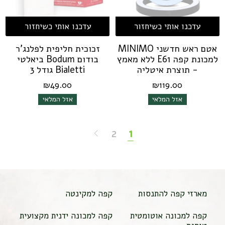
עדכנו אותי כשיחזור
עדכנו אותי כשיחזור
אטם ראש חדשני MINIMO
זכוכית חליפית לפלנג'ר
למכונת קפה E61 ללא מאמץ
בודום Bodum ביאלטי
- תוצרת איטליה
Bialetti גודל 3
₪
49.00
₪
119.00
אזל המלאי
אזל המלאי
2
1
מארזי קפה להתנסות
קפה למקינטה
קפה למכונה אוטומטית
קפה למכונה ידנית מקצועית