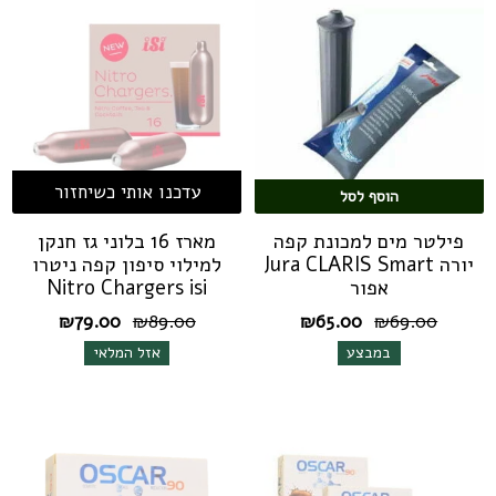
עדכנו אותי כשיחזור
הוסף לסל
פילטר מים למכונת קפה
מארז 16 בלוני גז חנקן
יורה Jura CLARIS Smart
למילוי סיפון קפה ניטרו
אפור
Nitro Chargers isi
המחיר
המחיר
המחיר
המחיר
₪
79.00
₪
89.00
₪
65.00
₪
69.00
המקורי
הנוכחי
המקורי
הנוכחי
במבצע
אזל המלאי
היה:
הוא:
היה:
הוא:
₪79.00.
₪89.00.
₪65.00.
₪69.00.