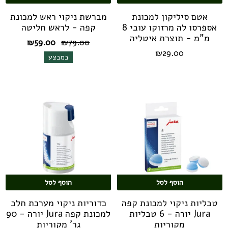
אטם סיליקון למכונת
מברשת ניקוי ראש למכונת
אספרסו לה מרזוקו עובי 8
קפה - לראש חליטה
מ"מ - תוצרת איטליה
המחיר
המחיר
₪
59.00
₪
79.00
המקורי
הנוכחי
₪
29.00
במבצע
היה:
הוא:
₪59.00.
₪79.00.
הוסף לסל
הוסף לסל
טבליות ניקוי למכונת קפה
כדוריות ניקוי מערכת חלב
Jura יורה - 6 טבליות
למכונת קפה Jura יורה - 90
מקוריות
גר' מקוריות