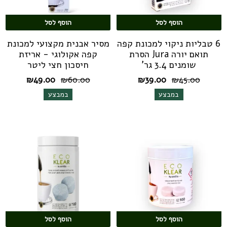
הוסף לסל
הוסף לסל
6 טבליות ניקוי למכונת קפה
מסיר אבנית מקצועי למכונת
תואם יורה Jura הסרת
קפה אקולוגי - אריזת
שומנים 3.4 גר'
חיסכון חצי ליטר
המחיר
המחיר
המחיר
המחיר
₪
49.00
₪
60.00
₪
39.00
₪
45.00
המקורי
הנוכחי
המקורי
הנוכחי
במבצע
במבצע
היה:
הוא:
היה:
הוא:
₪49.00.
₪60.00.
₪39.00.
₪45.00.
הוסף לסל
הוסף לסל