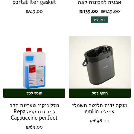
אבנית למכונות קפה
portafilter gasket
המחיר
המחיר
₪
49.00
₪
139.00
₪
149.00
המקורי
הנוכחי
במבצע
היה:
הוא:
₪139.00.
₪149.00.
הוסף לסל
הוסף לסל
מנקה ידית חליטה חשמלי
נוזל ניקוי שאריות חלב
אמיליו emilio
למכונות קפה Repa
Cappuccino perfect
₪
698.00
₪
69.00