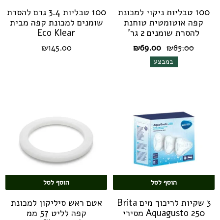
100 טבליות ניקוי למכונת
100 טבליות 3.4 גרם להסרת
קפה אוטומטית טוחנת
שומנים למכונת קפה מבית
להסרת שומנים 2 גר'
Eco Klear
המחיר
המחיר
₪
145.00
₪
69.00
₪
85.00
המקורי
הנוכחי
במבצע
היה:
הוא:
₪69.00.
₪85.00.
הוסף לסל
הוסף לסל
3 שקיות לריכוך מים Brita
אטם ראש סיליקון למכונת
Aquagusto 250 מסירי
קפה לליט 57 ממ