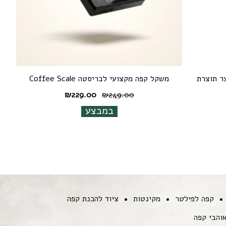
Cafec Fl דריפר צר תוצרת
משקל קפה מקצועי לבריסטה Coffee Scale
המחיר
המחיר
₪
229.00
₪
249.00
המקורי
הנוכחי
במבצע
היה:
הוא:
₪229.00.
₪249.00.
קפה לפילטר
מקינטות
ציוד להכנת קפה
והבי קפה