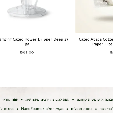
טר לקפה צורת טרפז Cafec Abaca Coffee
ower Dripper Deep 27
Paper Filt
יפן
₪
83.00
כונה אוטומטית טוחנת
קפה למכונה ידנית מקצועית
קפה טורקי
לבריסטה
כוסות וספלים
מקציף חלב NanoFoamer
מתנות לא