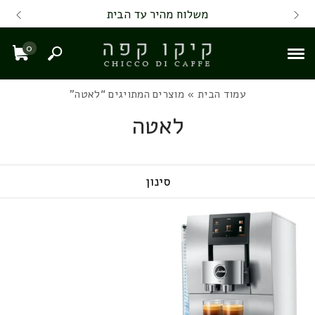
Skip to Content
Back top top
Contact Us
משלוח מהיר עד הבית
0
חיפוש
עגל
עמוד הבית
» מוצרים המתויגים “לאטה”
לאטה
סינון