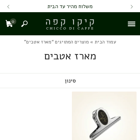
Skip to Content
Back top top
Contact Us
משלוח מהיר עד הבית
0
חיפוש
עגל
עמוד הבית
» מוצרים המתויגים “מארז אטבים”
מארז אטבים
סינון