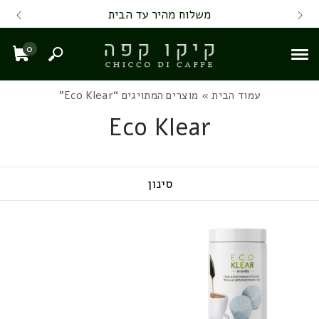
Skip to Content
Back top top
Contact Us
משלוח מהיר עד הבית
0
חיפוש
עגל
עמוד הבית
» מוצרים המתויגים “Eco Klear”
Eco Klear
סינון