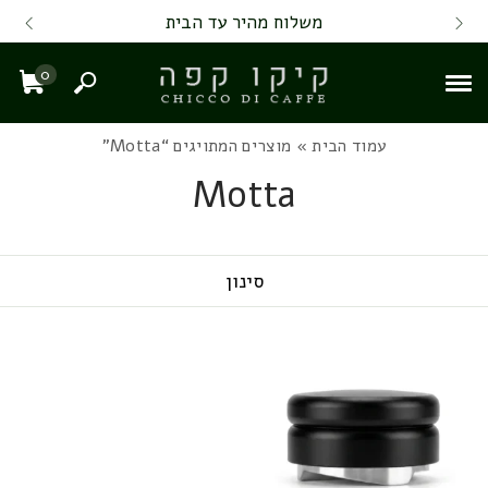
Skip to Content
Back top top
Contact Us
משלוח מהיר עד הבית
0
חיפוש
עגל
עמוד הבית
» מוצרים המתויגים “Motta”
Motta
סינון