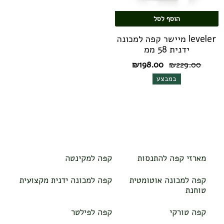
הוסף לסל
leveler מיישר קפה למכונה
ידנית 58 ממ
המחיר
המחיר
₪
198.00
₪
229.00
המקורי
הנוכחי
במבצע
היה:
הוא:
₪198.00.
₪229.00.
מארזי קפה להתנסות
קפה למקינטה
קפה למכונה אוטומטית
קפה למכונה ידנית מקצועית
טוחנת
קפה טורקי
קפה לפילטר