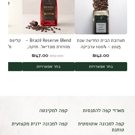
תערובת הבית החדשה שנת
Brazil Reserve Blend -
2025 - 100% ערביקה
מהדורת מונדיאל. חזקה,
ס"מ Bulldog clip
משלושה מקורות
שוקולדית ללא חמיצות -
המחיר המקורי היה: ₪52.00.
המחיר הנוכחי הוא: 7.00
00
₪
47.00
₪
42.00
₪
52.00
100% ערביקה
בחר אפשרויות
בחר אפשרויות
הוס
מארזי קפה להתנסות
קפה למקינטה
קפה למכונה אוטומטית
קפה למכונה ידנית מקצועית
טוחנת