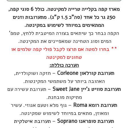
מארז קפה בקלייה טרייה למקינטה. כולל 6 סוגי קפה,
250 גר כל אחד (סה"כ 1.5 ק"ג). מתערובות וזנים
המתאימים במיוחד לשימוש במקינטה.
הקפה נבחר כך שיתאים בצורה המיטבית ללחץ, טמפ'
המים וסוג הטחינה שמאפיינים את המקינטה.
** בחרו למטה אם תרצו לקבל פולי קפה שלמים או
טחונים למקינטה
הערכה כוללת:
תערובת קורלאון Corleone
– חזקה ושוקולדית,
האהובה ביותר על משתמשי המקינטות.
תערובת סוויט ג'יין Sweet Jane
– תערובת עשירה עם
מתיקות מובחנת.
תערובת רומא Roma
– גוף מלא וטעם אגוזי. עשיר
ומאוזן, מתאים במיוחד לשימוש שמקינטה.
תערובת סופראנו
Soprano
–
תערובת איטלקית