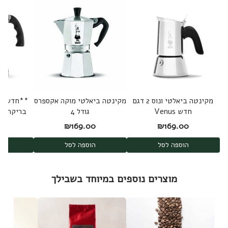
מקינטה ביאלטי ונוס 2 דגם
מקינטה ביאלטי מוקה אקספרס
**חדש** 
חדש Venus
גודל 4
בריקה אי
גודל 4 Brikka Induction
0
₪
169.00
₪
169.00
הוספה לסל
הוספה לסל
ה
מוצרים נוספים במיוחד בשבילך