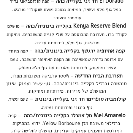
El Dorado חד זני בקלייה כהה
–
קפה קולומביאני נדיר
בעל גוף מלא ועשיר, חמיצות נמוכה וטעם שוקולדי מורגש.
עוצמתי ומעורר.
Kenya Reserve Blend בקלייה בינונית/כהה
–
מושלם
לקולד ברו. תערובת המבוססת על פולי קנייה המשובחים. מתיקות
מורגשת, גוף מלא, פירותיות עדינה.
קפה אתיופיה ירגשף בקלייה בינונית/כהה
–
קפה מיוחד
עם ארומה נדירה שמאפיינת את הקפה האתיופי המשובח. טעם
.
עשיר ומתקתק, פירותיות מאוזנת עם גוף מלא ומספק
תערובת הבית החדשה
– 100% ערביקה משובחת מפרו,
סומטרה וברזיל בקלייה בינונית/כהה. גוף עשיר ועמוק. איזון
המושלם של מרירות, פירותיות ומתיקות.
קולומביה סופרימו חד זני בקלייה בינונית
–
טעם עשיר,
.
גוף בינוני ופירותיות נעימה
Mel Amarelo מל אמרלו בקלייה בינונית/כהה
– קפה
ברזילאי משובח מזן Yellow Borboune. ידוע במתיקות
המודגשת וטעמים עמוקים ועדינים. מושלם לחליטה קרה.