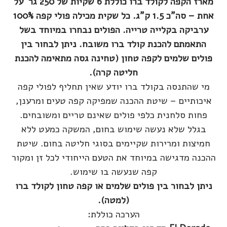
מארז הקפה לקולד ברו כוללת 6 שקיות של 250 גר' על
אחת – סה"כ 1.5 ק"ג. כל שקית מכילה פולי קפה 100%
ערביקה בקלייה טרייה. הפולים נבחרו במיוחד בשל
התאמתם להכנת קולד ברו משובח. ניתן לבחור בין
פולים שלמים לקפה טחון (טחינה גסה מתאימה להכנת
חליטה קרה).
מי שהתנסה בקולד ברו יודע שאין תחליף לפולי קפה
איכותיים – שיטת ההכנה שמפיקה קפה טעים ומרענן,
פחות סלחנית כלפי פולים שאינם טריים ומשובחים.
בגלל שלא נעשה שימוש בחום, המשקה כמעט ללא
חמיצות ומרירות שקיימים בסוגי חליטה בחום. שיטת
ההכנה מדגישה במיוחד את הטעם הייחודי לכל זן ומקור
קפה שנעשה בו שימוש.
ניתן לבחור בין פולים שלמים או קפה טחון לקולד ברו
(למטה).
הערכה כוללת: