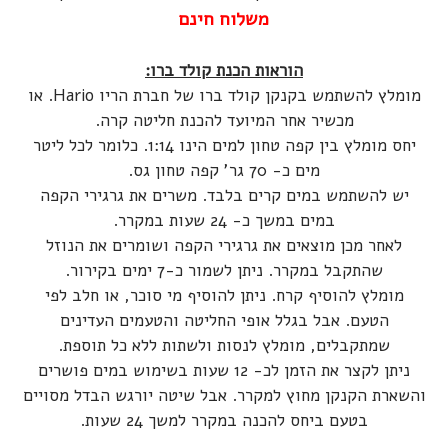
משלוח חינם
הוראות הכנת קולד ברו:
מומלץ להשתמש בקנקן קולד ברו של חברת הריו Hario. או
מכשיר אחר המיועד להכנת חליטה קרה.
יחס מומלץ בין קפה טחון למים הינו 1:14. כלומר לכל ליטר
מים כ- 70 גר' קפה טחון גס.
יש להשתמש במים קרים בלבד. משרים את גרגירי הקפה
במים במשך כ- 24 שעות במקרר.
לאחר מכן מוצאים את גרגירי הקפה ושומרים את הנוזל
שהתקבל במקרר. ניתן לשמור כ-7 ימים בקירור.
מומלץ להוסיף קרח. ניתן להוסיף מי סוכר, או חלב לפי
הטעם. אבל בגלל אופי החליטה והטעמים העדינים
שמתקבלים, מומלץ לנסות ולשתות ללא כל תוספת.
ניתן לקצר את הזמן לכ- 12 שעות בשימוש במים פושרים
והשארת הקנקן מחוץ למקרר. אבל שיטה יורגש הבדל מסויים
בטעם ביחס להכנה במקרר למשך 24 שעות.