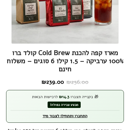
מארז קפה להכנת Cold Brew קולד ברו
100% ערביקה – 1.5 קילו 6 סוגים – משלוח
חינם
₪
239.00
₪
256.00
המחיר
המחיר
הנוכחי
המקורי
🎁 בקנייה תצברו
14.3
₪
לרכישות הבאות
היה:
הוא:
מבצע צבירה כפולה!
₪239.00.
₪256.00.
התחברו ותתחילו לצבור מיד