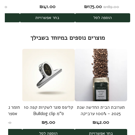
Dorado
Cold Brew Mizudashi
המחיר המקורי היה: ₪189.00.
המחיר הנוכחי הוא: ₪175.00.
₪
41.00
₪
175.00
2.00
₪
189.00
הוספה לסל
בחר אפשרויות
בחר
מוצרים נוספים במיוחד בשבילך
תערובת הבית החדשה שנת
קליפס סוגר לשקיות קפה 10
חומר ניקוי 
2025 - 100% ערביקה
ס"מ Bulldog clip
אספרסו יד
משלושה מקורות
Clean
₪
5.00
₪
42.00
₪
59.00
בחר אפשרויות
הוספה לסל
הוס