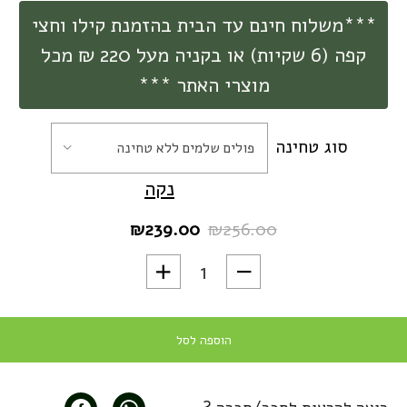
***משלוח חינם עד הבית בהזמנת קילו וחצי
קפה (6 שקיות) או בקניה מעל 220 ₪ מכל
מוצרי האתר ***
סוג טחינה
פולים שלמים ללא טחינה
נקה
₪
239.00
₪
256.00
המחיר
המחיר
הנוכחי
המקורי
כמות של מארז קפה להכנת Cold Brew קולד ברו 100% ערביקה - 1.5 קילו 6 סוגים - משלוח חינם
היה:
הוא:
₪239.00.
₪256.00.
הוספה לסל