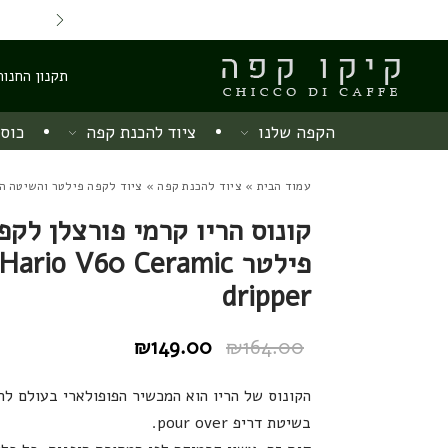
Skip to Content
Back top top
Contact Us
משלוח חינם מ 220 ש"ח
תקנון החנות
הקפה שלנו
ציוד להכנת קפה
כוסו
עמוד הבית
»
ציוד להכנת קפה
»
ציוד לקפה פילטר והשיטה הי
קונוס הריו קרמי פורצלן לקפ
פילטר Hario V60 Ceramic
dripper
₪
149.00
₪
164.00
המחיר
המחיר
הנוכחי
המקורי
הקונוס של הריו הוא המכשיר הפופולארי בעולם לה
היה:
הוא:
בשיטת דריפ pour over.
₪164.00.
₪149.00.