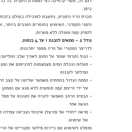
דגם זה, עשוי קרמיקה לפי המסורת היפנית. כל כלי
ביפן.
חברת הריו היפנית, נחשבת למובילה בעולם בזכות
היפני הקפדני, השימוש בחומרים הטובים ביותר, וה
להפיק קפה מעולה ללא פשרות.
גודל 2 – מתאים להכנת 1 עד 4 כוסות.
לדריפר המקורי של הריו מספר יתרונות:
הגוף הקרמי שומר על החום לאורך שלב החליטה.
תעלות הובלת המים מצמצמות למינימום את המגע 
הפילטר לקונוס
הפתח הגדול בתחתית מאפשר שליטה על קצב זרי
על ידי זרימת קפה חופשית ללא מגע עם המתקן
הבסיס הרחב מאפשר להניח את הקונוס על ספל א
הגשה אחר
מראה ייחודי של פורצלן איכותי וצביעה עמידה ל
של שימוש.