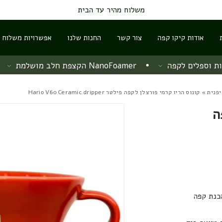
משלוח מהיר עד הבית
אודות קיקו קפה
צור קשר
החנות שלנו
אפשרויות משלוח ו
ת וספלים לקפה
NanoFoamer הקצפת חלב מושלמת
פנית
» קונוס הריו קרמי פורצלן לקפה פילטר Hario V60 Ceramic dripper
ה
כנת קפה