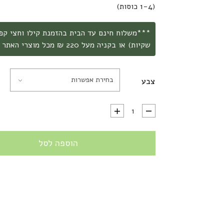
(1-4 כוסות)
שקיות) או בקניה מעל 220 ₪ מכל מוצרי האתר ***
בחירת אפשרות
צבע
כמות של קונוס הריו קרמי פורצלן לקפה פילטר Hario V60 Ceramic dripper
הוספה לסל