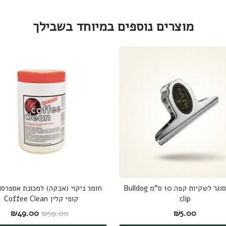
מוצרים נוספים במיוחד בשבילך
קליפס סוגר לשקיות קפה 10 ס"מ Bulldog
חומר ניקוי (אבקה) למכונת אספרסו 
clip
קופי קלין Coffee Clean
המחיר המקורי היה
המחיר
₪
49.00
₪
59.00
₪
5.00