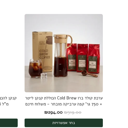
ערכת קולד ברו Cold Brew הכוללת קנקן ליטר
+ 750 גר' קפה ערביקה מובחר - משלוח חינם
מ"ל Hario Cold Brew Mizudashi
המחיר המקורי היה: ₪319.00.
המחיר הנוכחי הוא: ₪294.00.
₪
294.00
₪
319.00
בחר אפשרויות