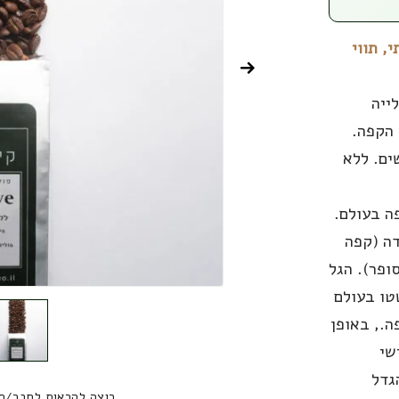
, תווי
ייה
 הקפה.
ים. ללא
ה בעולם.
דה (קפה
ופר). הגל
כמו Starbucks התפשטו בעולם
ה., באופן
שי
גדל
רוצה להראות לחבר/ח