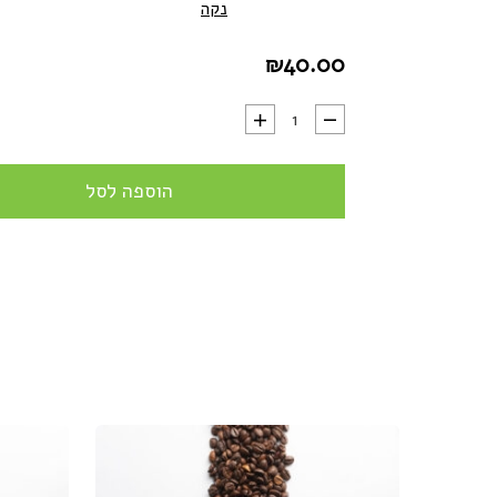
נקה
₪
40.00
כמות של תערובת קפה 3rd Wave - לפילטר עוצמה 8
הוספה לסל