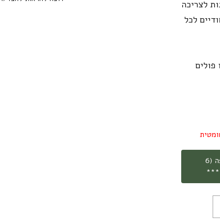
ות לצריכה
דיים לכל
פולים
ומטית
***משלוח חינם עד הבית בהזמנת קילו וחצי קפה (6