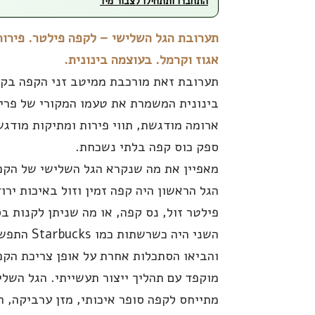
התחברו ותתחילו לצבור מיד
תערובת הגל השלישי – לקפה פילטר. פירותי
אגוז וקרמל. בעוצמה בינונית.
תערובת זאת מורכבת ממיטב זני הקפה בקל
בינונית המשמרת את טעמו המקורי של פרי
ארומה מודגשת, תווי פירות ומתיקות מודגש
ספק כוס קפה בלתי נשכחת.
מאפיין את מה שנקרא הגל השלישי של הקפ
הגל הראשון היה קפה זמין וזול באיכות ירו
פילטר זול, נס קפה, או מה שניתן לקנות בס
השני היה כשרשתות 
והביאו הסתכלות אחרת על אופן צריכת הקפ
מוקפד עם תהליך ייצור תעשייתי. הגל השלי
מתייחס לקפה סופר איכותי, מזן ערביקה, ה