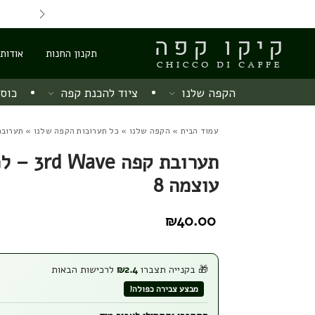
Skip to Content
Back top top
Contact Us
משלוח חינם מ 220 ש"ח
תקנון החנות
אודות
הקפה שלנו
ציוד להכנת קפה
כוסו
עמוד הבית
»
הקפה שלנו
»
כל תערובות הקפה שלנו
» תערובת קפה 3rd Wave –
תערובת קפה e
עוצמה 8
₪
40.00
🎁 בקנייה תצברו
2.4
₪
לרכישות הבאות
מבצע צבירה כפולה!