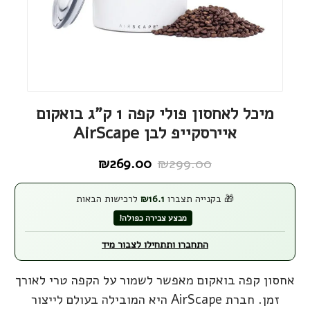
מיכל לאחסון פולי קפה 1 ק"ג בואקום
איירסקייפ לבן AirScape
₪
269.00
₪
299.00
המחיר
המחיר
הנוכחי
המקורי
🎁 בקנייה תצברו
16.1
₪
לרכישות הבאות
היה:
הוא:
מבצע צבירה כפולה!
₪299.00.
₪269.00.
התחברו ותתחילו לצבור מיד
אחסון קפה בואקום מאפשר לשמור על הקפה טרי לאורך
זמן. חברת AirScape היא המובילה בעולם לייצור