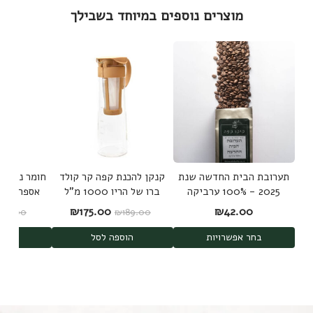
מוצרים נוספים במיוחד בשבילך
תערובת הבית החדשה שנת
קנקן להכנת קפה קר קולד
חומר ניקוי 
2025 - 100% ערביקה
ברו של הריו 1000 מ"ל
אספרסו יד
משלושה מקורות
Hario Cold Brew
Clean
המחיר המקורי היה: ₪189.00.
המחיר הנוכחי הוא: 5.00
₪
175.00
₪
42.00
₪
59.00
₪
189.00
Mizudashi
בחר אפשרויות
הוספה לסל
הוס