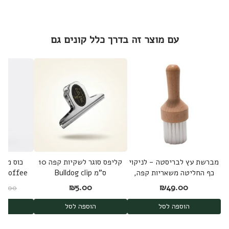
עם מוצר זה בדרך כלל קונים גם
מברשת עץ לבריסטה - לניקוי
קליפס סוגר לשקיות קפה 10
כוס מדי
כף החליטה משאריות קפה,
ס"מ Bulldog clip
l Coffee
סכיני מטחנה ועוד
up
₪
5.00
₪
49.00
99.00
הוספה לסל
הוספה לסל
ה