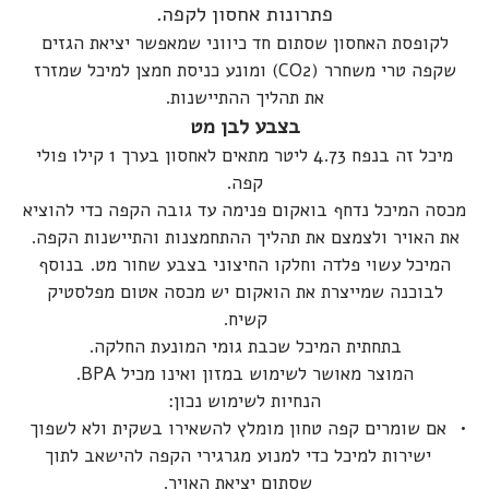
פתרונות אחסון לקפה.
לקופסת האחסון שסתום חד כיווני שמאפשר יציאת הגזים
שקפה טרי משחרר (CO2) ומונע כניסת חמצן למיכל שמזרז
את תהליך ההתיישנות.
בצבע לבן מט
מיכל זה בנפח 4.73 ליטר מתאים לאחסון בערך 1 קילו פולי
קפה.
מכסה המיכל נדחף בואקום פנימה עד גובה הקפה כדי להוציא
את האויר ולצמצם את תהליך ההתחמצנות והתיישנות הקפה.
המיכל עשוי פלדה וחלקו החיצוני בצבע שחור מט. בנוסף
לבוכנה שמייצרת את הואקום יש מכסה אטום מפלסטיק
קשיח.
בתחתית המיכל שכבת גומי המונעת החלקה.
המוצר מאושר לשימוש במזון ואינו מכיל BPA.
הנחיות לשימוש נכון:
אם שומרים קפה טחון מומלץ להשאירו בשקית ולא לשפוך
ישירות למיכל כדי למנוע מגרגירי הקפה להישאב לתוך
שסתום יציאת האויר.