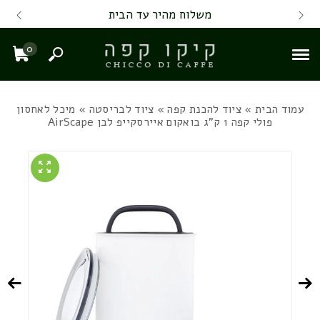
Skip to Content
Back top top
Contact Us
משלוח מהיר עד הבית
0
חיפוש
עגל
עמוד הבית
»
ציוד להכנת קפה
»
ציוד לבריסטה
» מיכל לאחסון
פולי קפה 1 ק"ג בואקום איירסקייפ לבן AirScape