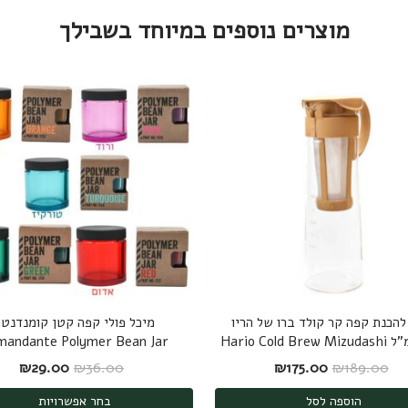
מוצרים נוספים במיוחד בשבילך
להכנת קפה קר קולד ברו של הריו
מיכל פולי קפה קטן קומנדנט
mandante Polymer Bean Jar
המחיר המקורי היה: ₪189.00.
המחיר הנוכחי הוא: ₪175.00.
המחיר המקורי היה
המחיר
₪
29.00
₪
36.00
₪
175.00
₪
189.00
הוספה לסל
בחר אפשרויות