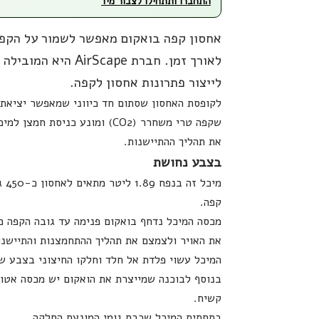
התחברו ותתחילו לצבור מיד
אחסון קפה בואקום מאפשר לשמור על הקפה
לאורך זמן. חברת AirScape היא ה
לייצור פתרונות אחסון לקפה.
לקופסת האחסון שסתום חד כיווני שמאפשר יציאת 
שקפה טרי משחרר (CO2) ומונע כניסת חמצ
את תהליך ההתיישנות.
בצבע נחושת
מיכל זה 
קפה.
מכסה המיכל נדחף בואקום פנימה עד גובה הקפה כד
את האויר ולצמצם את תהליך ההתחמצנות והתיישנו
המיכל עשוי פלדת אל חלד וחלקו החיצוני בצבע ש
בנוסף לבוכנה שמייצרת את הואקום יש מכסה אטו
קשיח.
בתחתית המיכל שכבת גומי המונעת החלקה.