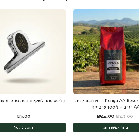
Kenya AA Reserve Blend - תערובת קניה
קליפס סוגר לשקיות קפה 10 ס"מ Bulldog clip
רזרב - 100% ערביקה
המחיר המקורי היה: ₪49.00.
המחיר הנוכחי הוא: ₪44.00.
₪
5.00
₪
44.00
₪
49.00
בחר אפשרויות
הוספה לסל