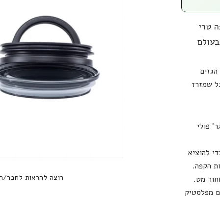
 טרי
מובילה בעולם
הגזים
ן למיכל שמזרז
בנפח 1.89 ליטר מתאים לאחסון כ-450 גר' פולי
י להוציא
ת הקפה.
רוצה להראות לחבר/ח
חור מט.
ם מפלסטיק