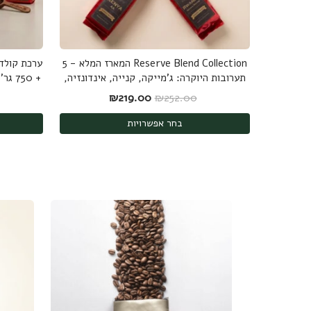
Reserve Blend Collection המארז המלא - 5
תערובות היוקרה: ג'מייקה, קנייה, אינדונזיה,
+ 750 גר' קפה ערביקה מובחר - משלוח חינם
ברזיל ורואנדה - 1.25 ק"ג
המחיר המקורי היה: ₪252.00.
המחיר הנוכחי הוא: ₪219.00.
₪
219.00
₪
252.00
בחר אפשרויות