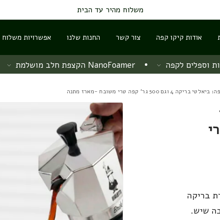
משלוח מהיר עד הבית
אודות קיקו קפה
צור קשר
החנות שלנו
אפשרויות משלוח ו
ת וספלים לקפה
NanoFoamer הקצפת חלב מושלמת
ם 500 גר' קפה טרי משובח -מארז מתנה
 טרי
ת בריקה
חשבת לטובה שיש.