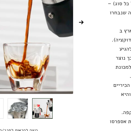
ר' מ-2 סוגים שונים (250 גר' כל סוג) –
ה שנבחרו
רץ ב
דוקציה).
הגיע
ך נוצר
למכונת
כיריים
והיא
ק כ- 180 מ"ל קפה.
חת גדולה או עד 4 כוסות אספרסו
רוצה להראות לחבר/ח