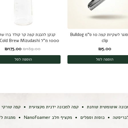
קליפס סוגר לשקיות קפה 10 ס"מ Bulldog
קנקן להכנת קפה קר קולד ברו של 
clip
1000 מ"ל Hario Cold Brew Mizudashi
המחיר המקורי היה
המחי
₪
175.00
₪
189.00
₪
5.00
הוספה לסל
הוספה לסל
כונה אוטומטית טוחנת
קפה למכונה ידנית מקצועית
קפה טורקי
לבריסטה
כוסות וספלים
מקציף חלב NanoFoamer
מתנות לא