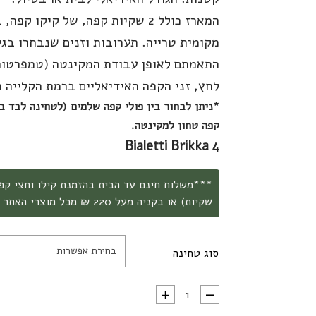
המארז כולל 2 שקיות קפה, של קיקו קפה
מקומית טרייה. תערובות וזנים שנבחרו בגל
התאמתם לאופן עבודת המקינטה (טמפרטור
לחץ, זני הקפה האידיאליים ברמת הקלייה ה
*ניתן לבחור בין פולי קפה שלמים (לטחינה לבד ב
קפה טחון למקינטה.
Bialetti Brikka 4
שקיות) או בקניה מעל 220 ₪ מכל מוצרי האתר ***
בחירת אפשרות
סוג טחינה
כמות של ערכת מקינטה וקפה: ביאלטי בריקה 4 וגם 500 גר' קפה טרי משובח -מארז מתנה