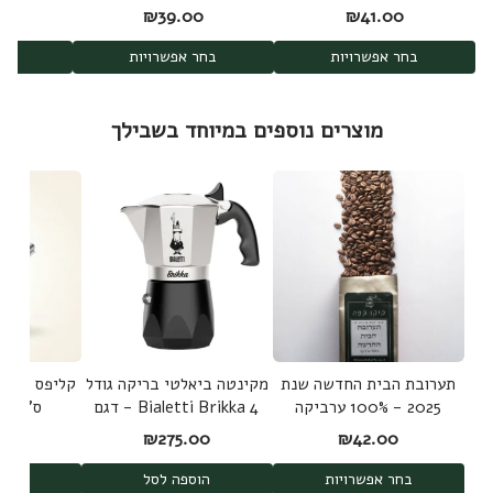
0
₪
39.00
₪
41.00
בחר אפשרויות
בחר אפשרויות
בחר
מוצרים נוספים במיוחד בשבילך
תערובת הבית החדשה שנת
מקינטה ביאלטי בריקה גודל
2025 - 100% ערביקה
4 Bialetti Brikka - דגם
ס"מ Bulldog clip
משלושה מקורות
חדש 2025
00
₪
275.00
₪
42.00
בחר אפשרויות
הוספה לסל
הוס