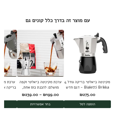
עם מוצר זה בדרך כלל קונים גם
מקינטה ביאלטי בריקה גודל 4
ערכת מקינטה ביאלטי וקפה
ערכת מקינ
Bialetti Brikka - דגם חדש
מושלם: להכנת כוס אחת,
2025
שתיים או ארבע לבחירה
קפה טרי מ
טווח מחירים: ⁦₪199.00⁩ עד ⁦₪239.00
0
₪
239.00
–
₪
199.00
₪
275.00
הוספה לסל
בחר אפשרויות
בחר