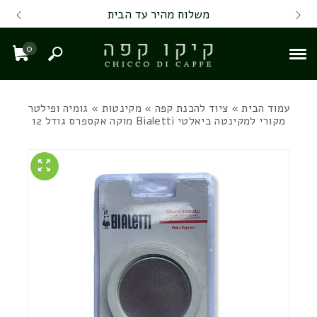
Skip to Content
Back top top
Contact Us
משלוח מהיר עד הבית
0
חיפוש
עגל
עמוד הבית
»
ציוד להכנת קפה
»
מקינטות
» גומיה ופילטר
מקורי למקינטה ביאלטי Bialetti מוקה אקספרס גודל 12