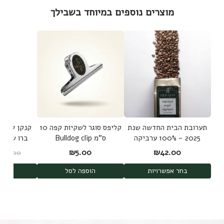
מוצרים נוספים במיוחד בשבילך
תערובת הבית החדשה שנת
קליפס סוגר לשקיות קפה 10
קנקן להכנת
2025 - 100% ערביקה
ס"מ Bulldog clip
משלושה מקורות
d Brew
₪
5.00
₪
42.00
₪
189.00
shi
בחר אפשרויות
הוספה לסל
הוס