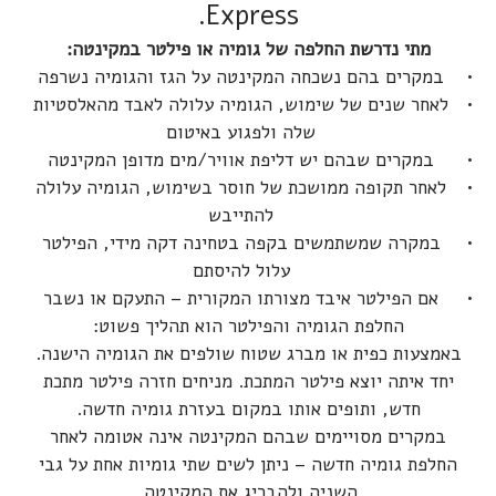
Express.
מתי נדרשת החלפה של גומיה או פילטר במקינטה:
במקרים בהם נשכחה המקינטה על הגז והגומיה נשרפה
לאחר שנים של שימוש, הגומיה עלולה לאבד מהאלסטיות
שלה ולפגוע באיטום
במקרים שבהם יש דליפת אוויר/מים מדופן המקינטה
לאחר תקופה ממושכת של חוסר בשימוש, הגומיה עלולה
להתייבש
במקרה שמשתמשים בקפה בטחינה דקה מידי, הפילטר
עלול להיסתם
אם הפילטר איבד מצורתו המקורית – התעקם או נשבר
החלפת הגומיה והפילטר הוא תהליך פשוט:
באמצעות כפית או מברג שטוח שולפים את הגומיה הישנה.
יחד איתה יוצא פילטר המתכת. מניחים חזרה פילטר מתכת
חדש, ותופים אותו במקום בעזרת גומיה חדשה.
במקרים מסויימים שבהם המקינטה אינה אטומה לאחר
החלפת גומיה חדשה – ניתן לשים שתי גומיות אחת על גבי
השניה ולהבריג את המקינטה.