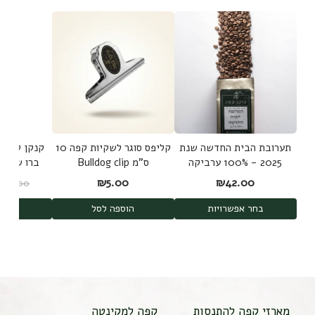
תערובת הבית החדשה שנת
קליפס סוגר לשקיות קפה 10
קנקן להכנת
2025 - 100% ערביקה
ס"מ Bulldog clip
משלושה מקורות
d Brew
₪
5.00
₪
42.00
₪
189.00
shi
בחר אפשרויות
הוספה לסל
הוס
מארזי קפה להתנסות
קפה למקינטה