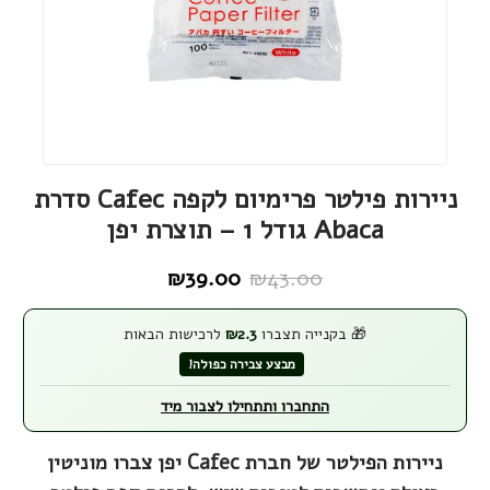
ניירות פילטר פרימיום לקפה Cafec סדרת
Abaca גודל 1 – תוצרת יפן
₪
39.00
₪
43.00
המחיר
המחיר
הנוכחי
המקורי
🎁 בקנייה תצברו
2.3
₪
לרכישות הבאות
היה:
הוא:
מבצע צבירה כפולה!
₪43.00.
₪39.00.
התחברו ותתחילו לצבור מיד
ניירות הפילטר של חברת Cafec יפן צברו מוניטין