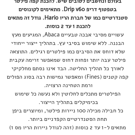
בעולם ונחשבים לטובים שיש. להכנת קפה פילטר
בטפטוף דריפ Drip v60. מתאימים לקונוסים
סטנדרטיים כמו של חברת הריו Hario. גודל זה מתאים
להכנת 1 עד 2 כוסות.
עשויים מסיבי אבכה טבעיים Abaca, המגיעים מעץ
הבננה. ללא שימוש בסיבי עץ. בתהליך ייצור ייחודי
שלא דוחס את הסיבים כמו פילטרים רגילים. התוצאה
פילטר עבה יותר ופחות דחוס שמאפשר זרימה עקבית
לאורך כל תהליך החליטה. הבד אינו נסתם מחלקיקי
קפה קטנים (Fines) ומאפשר גמישות רבה בסוג הפולים
ורמת הטחינה הרצויה.
הפילטרים מתכלים לחלוטין ולא נעשה כל שימוש
בכימיקלים בתהליך הייצור.
כל חבילה מכילה 100 ניירות פילטר, ומיוצרים ביפן
תחת הסטנדרטיים הקפדניים ביותר.
מתאים ל-1 עד 2 כוסות (זהה לגודל ניירות הריו מס 1)