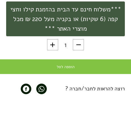
***משלוח חינם עד הבית בהזמנת קילו וחצי
קפה (6 שקיות) או בקניה מעל 220 ₪ מכל
מוצרי האתר ***
כמות של ניירות פילטר פרימיום לקפה Cafec סדרת Abaca גו
הוספה לסל
רוצה להראות לחבר/חברה ?