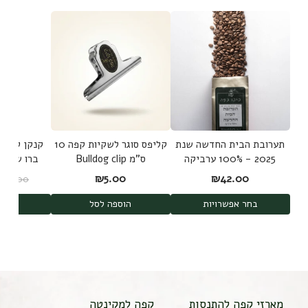
תערובת הבית החדשה שנת
קליפס סוגר לשקיות קפה 10
קנקן להכנת
2025 - 100% ערביקה
ס"מ Bulldog clip
משלושה מקורות
d Brew
₪
5.00
₪
42.00
₪
189.00
shi
בחר אפשרויות
הוספה לסל
הוס
מארזי קפה להתנסות
קפה למקינטה