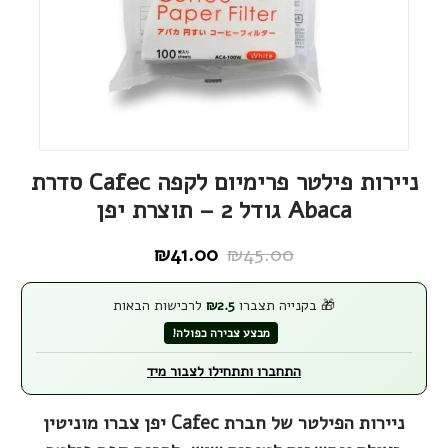
ניירות פילטר פרימיום לקפה Cafec סדרת
Abaca גודל 2 – תוצרת יפן
₪
41.00
₪
45.00
המחיר
המחיר
הנוכחי
המקורי
🎁 בקנייה תצברו
2.5
₪
לרכישות הבאות
היה:
הוא:
מבצע צבירה כפולה!
₪45.00.
₪41.00.
התחברו ותתחילו לצבור מיד
ניירות הפילטר של חברת Cafec יפן צברו מוניטין