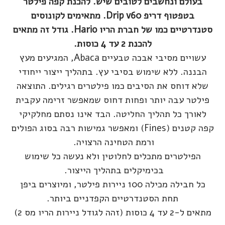
בעולם ונחשבים לטובים שיש. להכנת קפה פילטר
בטפטוף דריפ Drip v60. מתאימים לקונוסים
סטנדרטיים כמו של חברת הריו Hario. גודל זה מתאים
להכנת 2 עד 4 כוסות.
עשויים מסיבי אבכה טבעיים Abaca, המגיעים מעץ
הבננה. ללא שימוש בסיבי עץ. בתהליך ייצור ייחודי
שלא דוחס את הסיבים כמו פילטרים רגילים. התוצאה
פילטר עבה יותר ופחות דחוס שמאפשר זרימה עקבית
לאורך כל תהליך החליטה. הבד אינו נסתם מחלקיקי
קפה קטנים (Fines) ומאפשר גמישות רבה בסוג הפולים
ורמת הטחינה הרצויה.
הפילטרים מתכלים לחלוטין ולא נעשה כל שימוש
בכימיקלים בתהליך הייצור.
כל חבילה מכילה 100 ניירות פילטר, ומיוצרים ביפן
תחת הסטנדרטיים הקפדניים ביותר.
מתאים ל-2 עד 4 כוסות (זהה לגודל ניירות הריו מס 2)