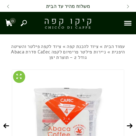
Skip to Content
Back top top
Contact Us
משלוח מהיר עד הבית
0
חיפוש
עגל
עמוד הבית
»
ציוד להכנת קפה
»
ציוד לקפה פילטר והשיטה
היפנית
» ניירות פילטר פרימיום לקפה Cafec סדרת Abaca
גודל 2 – תוצרת יפן