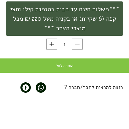
***משלוח חינם עד הבית בהזמנת קילו וחצי
קפה (6 שקיות) או בקניה מעל 220 ₪ מכל
מוצרי האתר ***
כמות של ניירות פילטר פרימיום לקפה Cafec סדרת Abaca גו
הוספה לסל
רוצה להראות לחבר/חברה ?