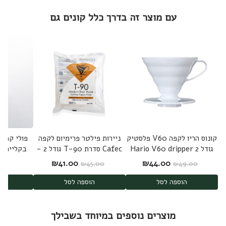
עם מוצר זה בדרך כלל קונים גם
קונוס הריו לקפה V60 פלסטיק
ניירות פילטר פרימיום לקפה
פולי קפה 
גודל 2 Hario V60 dripper
Cafec סדרת T-90 גודל 2 -
תוצרת יפן
o
המחיר המקורי היה: ₪49.00.
המחיר הנוכחי הוא: ₪44.00.
המחיר המקורי היה: ₪45.00.
המחיר הנוכחי הוא: .00
0
₪
41.00
₪
44.00
₪
45.00
₪
49.00
הוספה לסל
הוספה לסל
בחר
מוצרים נוספים במיוחד בשבילך