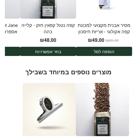
מסיר אבנית מקצועי למכונת
קפה נטול קפאין חזק - קלייה
קפה אקולוגי - אריזת חיסכון
כהה
אספרסו ו
חצי ליטר
המחיר המקורי היה: ₪60.00.
המחיר הנוכחי הוא: ₪49.00.
0
₪
48.00
₪
49.00
₪
60.00
הוספה לסל
בחר אפשרויות
בחר
מוצרים נוספים במיוחד בשבילך