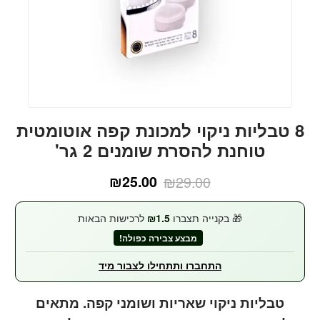
8 טבליות ניקוי למכונת קפה אוטומטית
טוחנת להסרת שומנים 2 גר'
₪
25.00
₪
29.00
המחיר
המחיר
הנוכחי
המקורי
🎁 בקנייה תצברו
1.5
₪
לרכישות הבאות
היה:
הוא:
מבצע צבירה כפולה!
₪29.00.
₪25.00.
התחברו ותתחילו לצבור מיד
טבליות ניקוי שאריות ושומני קפה. מתאים