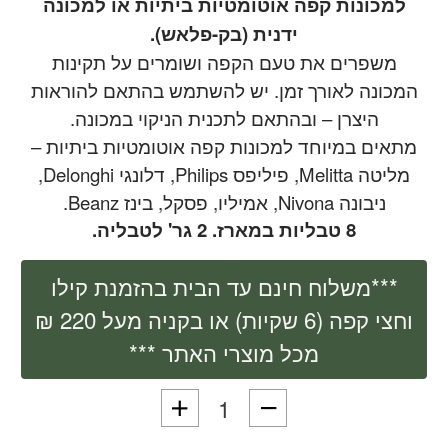
למכונות קפה אוטומטיות ביתיות או למכונה
ידנית (בק-פלאש).
משפרים את טעם הקפה ושומרים על תקינות
המכונה לאורך זמן. יש להשתמש בהתאם להוראות
היצרן – ובהתאם לתכנית הניקוי במכונה.
מתאים במיוחד למכונות קפה אוטומטיות ביתיות –
מליטה Melitta, פיליפס Philips, דלונגי Delonghi,
ניבונה Nivona, אמיליו, פסקל, בינז Beanz.
8 טבליות במארז. 2 גר' לטבליה.
***משלוח חינם עד הבית בהזמנת קילו
וחצי קפה (6 שקיות) או בקניה מעל 220 ₪
מכל מוצרי האתר ***
כמות של 8 טבליות ניקוי למכונת קפה אוטומטית טוחנת להסרת שומנים 2 גר'