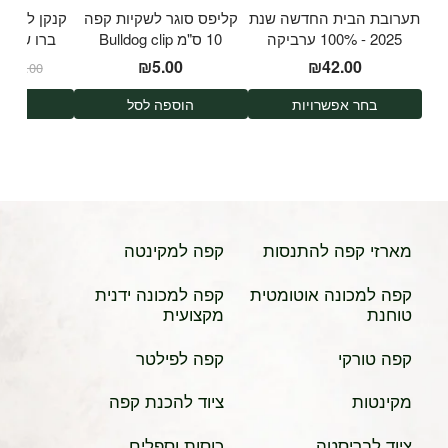
תערובת הבית החדשה שנת
קליפס סוגר לשקיות קפה
קנקן להכנת
2025 - 100% ערביקה
10 ס"מ Bulldog clip
משלושה מקורות
d Brew
₪
5.00
₪
42.00
₪
189.00
shi
בחר אפשרויות
הוספה לסל
הוס
מארזי קפה להתנסות
קפה למקינטה
קפה למכונה אוטומטית
קפה למכונה ידנית
טוחנת
מקצועית
קפה טורקי
קפה לפילטר
מקינטות
ציוד להכנת קפה
ציוד לבריסטה
כוסות וספלים