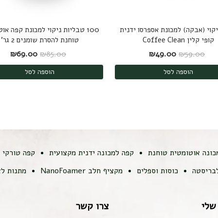
יקוי (אבקה) למכונת אספרסו ידנית
100 טבליות ניקוי למכונת קפה או
קופי קלין Coffee Clean
טוחנת להסרת שומנים 2 גר'
המחיר המקורי היה: ₪59.00.
המחיר הנוכחי הוא: ₪49.00.
המחיר המקורי היה
המחיר
₪
69.00
₪
85.00
₪
49.00
₪
59.00
הוספה לסל
הוספה לסל
כונה אוטומטית טוחנת
קפה למכונה ידנית מקצועית
קפה טורקי
לבריסטה
כוסות וספלים
מקציף חלב NanoFoamer
מתנות לא
שלי
צרו קשר