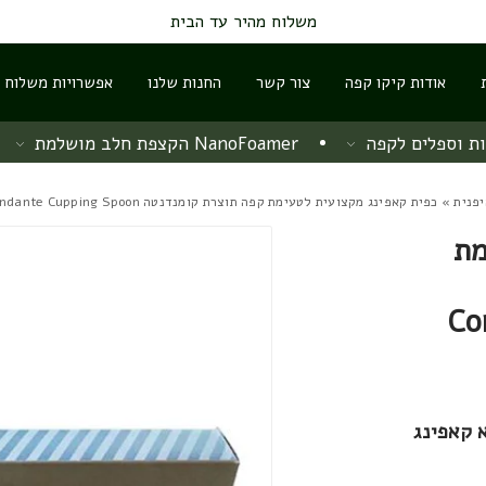
משלוח מהיר עד הבית
אודות קיקו קפה
צור קשר
החנות שלנו
אפשרויות משלוח ו
ת וספלים לקפה
NanoFoamer הקצפת חלב מושלמת
פנית
» כפית קאפינג מקצועית לטעימת קפה תוצרת קומנדנטה Comandante Cupping Spoon
מת
Co
 קאפינג