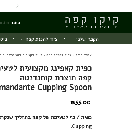
Skip to Content
Back top top
Contact Us
משלוח חינם מ 220 ש"ח
תקנון החנות
הקפה שלנו
ציוד להכנת קפה
כוסו
עמוד הבית
»
ציוד להכנת קפה
»
ציוד לקפה פילטר והשיטה הי
כפית קאפינג מקצועית לטעי
קפה תוצרת קומנדנטה
mandante Cupping Spoon
₪
55.00
כפית / כף לטעימה של קפה בתהליך שנקרא
Cupping.