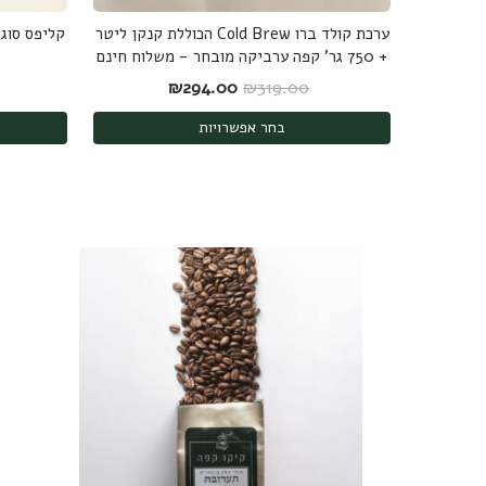
ערכת קולד ברו Cold Brew הכוללת קנקן ליטר
קליפס סוגר לשקיות
+ 750 גר' קפה ערביקה מובחר - משלוח חינם
המחיר המקורי היה: ₪319.00.
המחיר הנוכחי הוא: ₪294.00.
₪
294.00
₪
319.00
בחר אפשרויות