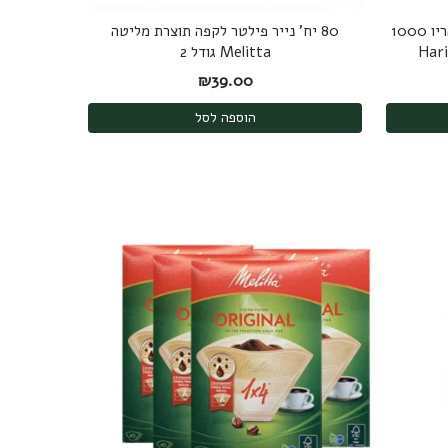
קנקן להכנת קפה קר קולד ברו של הריו 1000
80 יח' נייר פילטר לקפה תוצרת מליטה
Melitta גודל 2
ה: ₪189.00.
יר הנוכחי הוא: ₪175.00.
₪
39.00
הוספה לסל