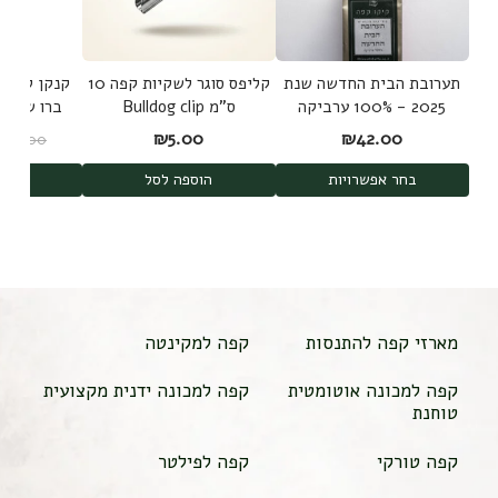
תערובת הבית החדשה שנת
קליפס סוגר לשקיות קפה 10
קנקן להכנת
2025 - 100% ערביקה
ס"מ Bulldog clip
משלושה מקורות
d Brew
₪
5.00
₪
42.00
₪
189.00
shi
בחר אפשרויות
הוספה לסל
הוס
מארזי קפה להתנסות
קפה למקינטה
קפה למכונה אוטומטית
קפה למכונה ידנית מקצועית
טוחנת
קפה טורקי
קפה לפילטר