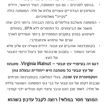
בנוסף לסכינים – גם גוף המטחנה, הציר הראשי, הידית
והמיסבים הכדוריים עשויים פלדת אל חלד. המטחנה כולה
"נקייה" מאלומיניום.
המטחנה משלבת פולימרים ברמה הגבוהה ביותר היכן שזה
משפר את הביצועים. כל החומרים ללא BPA, בטוחים
לשימוש במזון בתקנים המחמירים ביותר ועמידים לאורך
שנים של שימוש אינטנסיבי.
בקומנדנטה אוהבים עץ טבעי. הידית עשויה עץ אלון מלא
מהיער השחור – בתכנון ארגונומי תוך ניצול היופי הטבעי
של העץ.
דגם זה בציפויי עץ טבעי – Virginia Walnut. מטבעו
של עץ טבעי כל מטחנה היא ייחודית ובעלת גוון
וטקסטורת עץ שונה.
בעלי המלאכה בקומנדנטה מניחים
שכבות דקות של עץ טבעי על גבי גוף המטחנה (שעשוי פלדת
אל חלד). לאחר מכן העץ עובר ציפוי וקס ופוליש ידני קפדני.
המוצר חסר במלאי! רוצה לקבל עדכון כשהוא