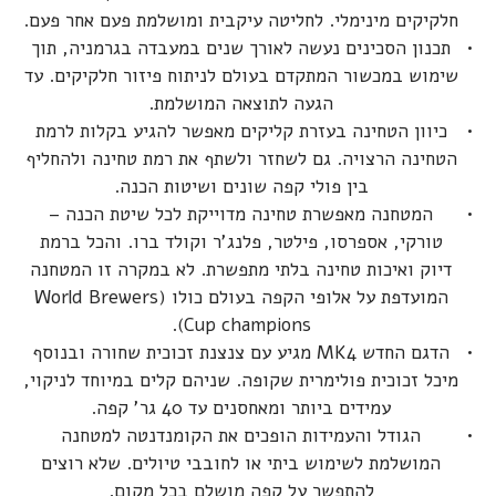
חלקיקים מינימלי. לחליטה עיקבית ומושלמת פעם אחר פעם.
תכנון הסכינים נעשה לאורך שנים במעבדה בגרמניה, תוך
שימוש במכשור המתקדם בעולם לניתוח פיזור חלקיקים. עד
הגעה לתוצאה המושלמת.
כיוון הטחינה בעזרת קליקים מאפשר להגיע בקלות לרמת
הטחינה הרצויה. גם לשחזר ולשתף את רמת טחינה ולהחליף
בין פולי קפה שונים ושיטות הכנה.
המטחנה מאפשרת טחינה מדוייקת לכל שיטת הכנה –
טורקי, אספרסו, פילטר, פלנג'ר וקולד ברו. והכל ברמת
דיוק ואיכות טחינה בלתי מתפשרת. לא במקרה זו המטחנה
המועדפת על אלופי הקפה בעולם כולו (World Brewers
Cup champions).
הדגם החדש MK4 מגיע עם צנצנת זכוכית שחורה ובנוסף
מיכל זכוכית פולימרית שקופה. שניהם קלים במיוחד לניקוי,
עמידים ביותר ומאחסנים עד 40 גר' קפה.
הגודל והעמידות הופכים את הקומנדנטה למטחנה
המושלמת לשימוש ביתי או לחובבי טיולים. שלא רוצים
להתפשר על קפה מושלם בכל מקום.