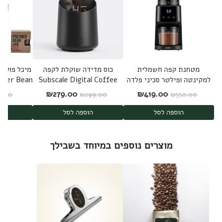
מטחנת קפה חשמלית
כוס מדידה שוקלת לקפה
מיכל פולי 
למקינטה ופילטר סכיני פלדה
Subscale Digital Coffee
ymer Bean
אמיליו Emilio
Dosing Cup
המחיר המקורי היה: ₪550.00.
המחיר הנוכחי הוא: ₪419.00.
המחיר המקורי היה: ₪299.00.
המחיר הנוכחי הוא: 00
₪
279.00
₪
419.00
6.00
₪
299.00
₪
550.00
הוספה לסל
הוספה לסל
בחר
מוצרים נוספים במיוחד בשבילך