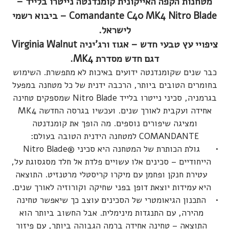
מטחנות הקפה האייקונית קומנדנטה נייטרו בלייד –
Comandante C40 MK4 Nitro Blade – ביבוא רשמי
לישראל.
ציפויי עץ טבעי חדש – אגוז ורג'יניה Virginia Walnut
דגם חדש מסדרת MK4.
כבר שנים שקומנדנטה ידועים באיכות לא מתפשרת. השימוש
בחומרים הטובים ביותר, הרכבה ידנית של כל מטחנה במפעל
בגרמניה, סכיני נייטרו בלייד Nitro Blade שמספקים טחינה
אחידה ועקבית לאורך שנים. ועכשיו בגרסה החדשה MK4
ומציגה שיפורים נוספים. מה הופך את קומנדנטה
COMANDANTE למטחנה הידנית הטובה בעולם:
גולת הכותרת של המטחנה היא סכיני ®Nitro Blade
הייחודיים – סכינים אלו עשויים פלדת אל חלד מסגסוגת על,
עטירת חנקן ופחמן עם מיקרו קריסטלי מרטנזיט. התוצאה
היא עמידות יוצאת דופן בפני שחיקה וקורוזיה לאורך שנים.
התכנון הגיאומטרי של הסכינים עוצב כך שיאפשר טחינה
מהירה, עם התנגדות מינימלית. אבל החשוב ביותר הוא
התוצאה – טחינה אחידה ברמה הגבוהה ביותר, עם פיזור