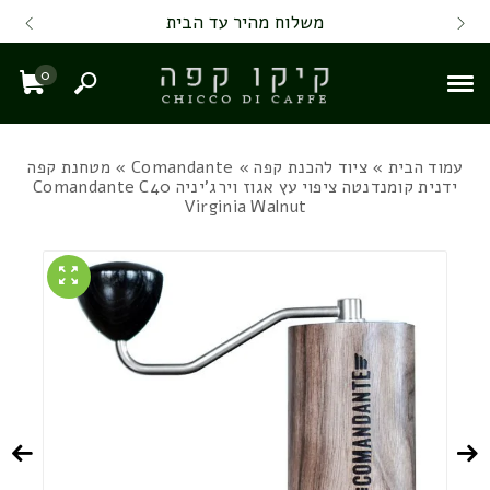
Skip to Content
Back top top
Contact Us
משלוח מהיר עד הבית
0
חיפוש
עגל
עמוד הבית
»
ציוד להכנת קפה
»
Comandante
» מטחנת קפה
ידנית קומנדנטה ציפוי עץ אגוז וירג'יניה Comandante C40
Virginia Walnut