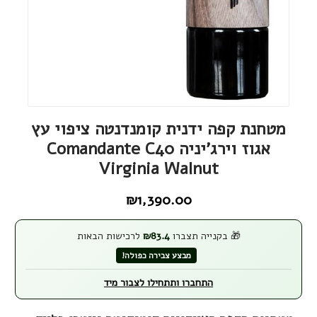
מטחנת קפה ידנית קומנדנטה ציפוי עץ
אגוז וירג'יניה Comandante C40
Virginia Walnut
₪
1,390.00
🎁 בקנייה תצברו
83.4
₪
לרכישות הבאות
מבצע צבירה כפולה!
התחברו ותתחילו לצבור מיד