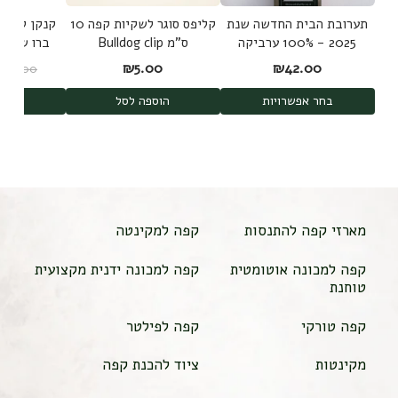
תערובת הבית החדשה שנת
קליפס סוגר לשקיות קפה 10
קנקן להכנת
2025 - 100% ערביקה
ס"מ Bulldog clip
משלושה מקורות
d Brew
₪
5.00
₪
42.00
₪
189.00
shi
בחר אפשרויות
הוספה לסל
הוס
מארזי קפה להתנסות
קפה למקינטה
קפה למכונה אוטומטית
קפה למכונה ידנית מקצועית
טוחנת
קפה טורקי
קפה לפילטר
מקינטות
ציוד להכנת קפה