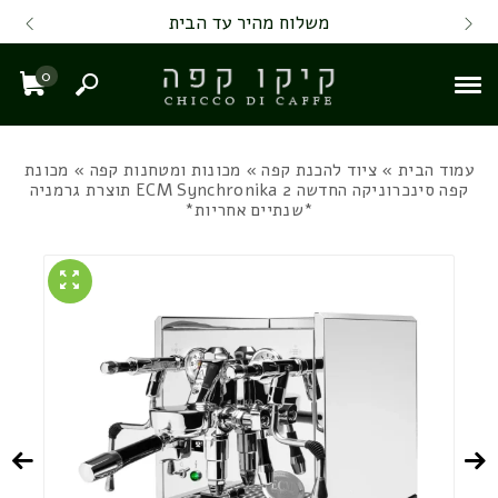
Skip to Content
Back top top
Contact Us
משלוח מהיר עד הבית
0
חיפוש
עגל
עמוד הבית
»
ציוד להכנת קפה
»
מכונות ומטחנות קפה
» מכונת
קפה סינכרוניקה החדשה ECM Synchronika 2 תוצרת גרמניה
*שנתיים אחריות*