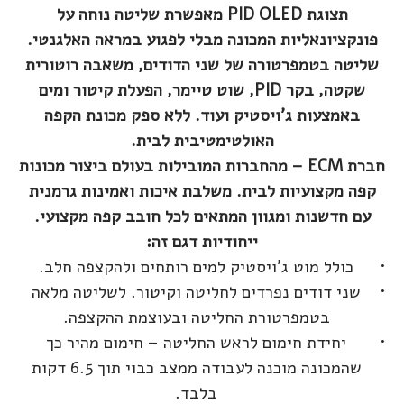
תצוגת PID OLED מאפשרת שליטה נוחה על
פונקציונאליות המכונה מבלי לפגוע במראה האלגנטי.
שליטה בטמפרטורה של שני הדודים, משאבה רוטורית
שקטה, בקר PID, שוט טיימר, הפעלת קיטור ומים
באמצעות ג'ויסטיק ועוד. ללא ספק מכונת הקפה
האולטימטיבית לבית.
חברת ECM – מהחברות המובילות בעולם ביצור מכונות
קפה מקצועיות לבית. משלבת איכות ואמינות גרמנית
עם חדשנות ומגוון המתאים לכל חובב קפה מקצועי.
ייחודיות דגם זה:
כולל מוט ג'ויסטיק למים רותחים ולהקצפה חלב.
שני דודים נפרדים לחליטה וקיטור. לשליטה מלאה
בטמפרטורת החליטה ובעוצמת ההקצפה.
יחידת חימום לראש החליטה – חימום מהיר כך
שהמכונה מוכנה לעבודה ממצב כבוי תוך 6.5 דקות
בלבד.