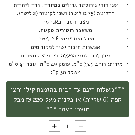
שני דודי נירוסטה גדולים במיוחד. אחד ליחידת
החליטה (0.75 ליטר) ושני לקיטור (2 ליטר).
מצב חיסכון באנרגיה
משאבה רוטורית שקטה.
מיכל מים פנימי 2.8 ליטר.
אפשרות חיבור ישיר למקור מים
ניתן לכוון זמני הפעלה וכיבוי אוטומטיים
מידות: רוחב 33.5 ס"מ, עומק 49 ס"מ, גובה 41 ס"מ
משקל 30 ק"ג
***משלוח חינם עד הבית בהזמנת קילו וחצי
קפה (6 שקיות) או בקניה מעל 220 ₪ מכל
מוצרי האתר ***
כמות של מכונת קפה סינכרוניקה החדשה ECM Synchronika 2 תוצרת