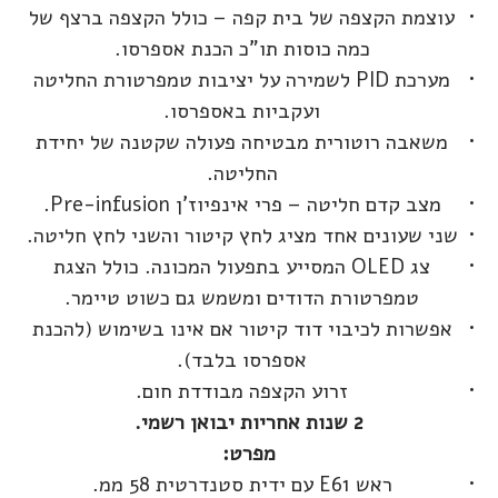
עוצמת הקצפה של בית קפה – כולל הקצפה ברצף של
כמה כוסות תו"כ הכנת אספרסו.
מערכת PID לשמירה על יציבות טמפרטורת החליטה
ועקביות באספרסו.
משאבה רוטורית מבטיחה פעולה שקטנה של יחידת
החליטה.
מצב קדם חליטה – פרי אינפיוז'ן Pre-infusion.
שני שעונים אחד מציג לחץ קיטור והשני לחץ חליטה.
צג OLED המסייע בתפעול המכונה. כולל הצגת
טמפרטורת הדודים ומשמש גם כשוט טיימר.
אפשרות לכיבוי דוד קיטור אם אינו בשימוש (להכנת
אספרסו בלבד).
זרוע הקצפה מבודדת חום.
2 שנות אחריות יבואן רשמי.
מפרט:
ראש E61 עם ידית סטנדרטית 58 ממ.