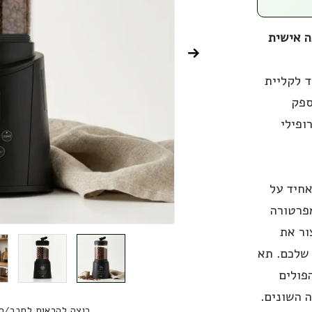
 – קליית קפה אישית
ד לקליית
ספק
ופילי
אחיד על
פרטורה
ור את
שלכם. תא
פולים
 השונים.
רוצה להראות לחבר/ח