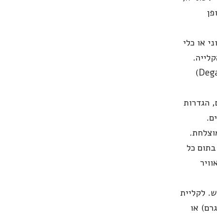
פן
י או כלי
 לאחר הקלייה.
תהליך שחרור הפחמן הדו-חמצני (Degassing)
 הגדרות
ם.
וצלחת.
בתום כל
וויר
ש. לקליית
ו השתמשו בתוכנית מספר 2 (150 גרם) או