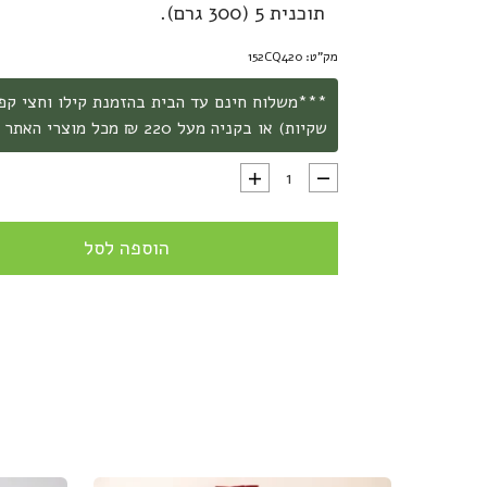
תוכנית 5 (300 גרם).
מק"ט: 152CQ420
שקיות) או בקניה מעל 220 ₪ מכל מוצרי האתר ***
כמות של קולה קפה ביתי חשמלי Emilio - קליית קפה ביתית עד 300 גרם
הוספה לסל