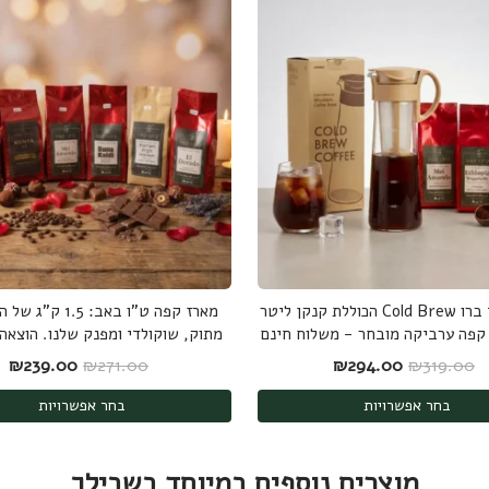
ערכת קולד ברו Cold Brew הכוללת קנקן ליטר
מארז קפה ט"ו באב: 1.5
מתוק, שוקולדי ומפנק שלנו. הוצאה
המחיר המקורי היה: ₪319.00.
המחיר הנוכחי הוא: ₪294.00.
המחיר המקורי היה
המ
₪
239.00
₪
271.00
₪
294.00
₪
319.00
בחר אפשרויות
בחר אפשרויות
מוצרים נוספים במיוחד בשבילך