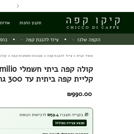
Skip to Content
Back top top
Contact Us
משלוח חינם מ 220 ש"ח
תקנון החנות
אודות
הקפה שלנו
ציוד להכנת קפה
כוסו
עמוד הבית
»
ציוד להכנת קפה
»
מכונות ומטחנות קפה
» קולה קפה ביתי 
קליית קפה ביתית עד 300 גרם
₪
990.00
🎁 בקנייה תצברו
59.4
₪
לרכישות הבאות
מבצע צבירה כפולה!