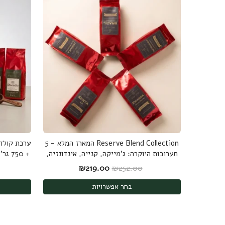
Reserve Blend Collection המארז המלא - 5
תערובות היוקרה: ג'מייקה, קנייה, אינדונזיה,
+ 750 גר' קפה ערביקה מובחר - משלוח חינם
ברזיל ורואנדה - 1.25 ק"ג
המחיר המקורי היה: ₪252.00.
המחיר הנוכחי הוא: ₪219.00.
₪
219.00
₪
252.00
בחר אפשרויות