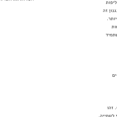
יפות
נון זה
ותר.
ה כמות
שתמיד
בו ל"פיצוץ הראשון" (First Crack). זהו
 לשתייה,