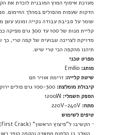
מערכת איסוף המוץ המובנית לוכדת את הקל
הדקות שעפות מהפולים במהלך החימום. מנג
שומר על סביבת עבודה נקייה ומונע עשן מי
קליית מנות של 100 עד 300 גרם מפיק
מדויקת לצריכה שבועית של קפה טרי, כך 
תיהנו מהקפה הכי טרי שיש.
מפרט טכני
מותג:
Emilio
שיטת קלייה:
זרימת אוויר חם
קיבולת מומלצת:
100-300 גרם פולים ירוקים
הספק חשמלי:
1200W
מתח:
220V-240V
טיפים לשימוש
הקשי
השלב בו הלחות מתאדה והקפה הופך ראוי