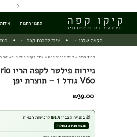
Skip to Content
Back top top
Contact Us
משלוח חינם מ 220 ש"ח
תקנון החנות
אודות
הקפה שלנו
ציוד להכנת קפה
כוסו
עמוד הבית
»
ציוד להכנת קפה
»
ציוד לקפה פילטר והשיטה הי
ניירות פילטר לק
V60 גודל 1 – תוצרת יפן
₪
39.00
🎁 בקנייה תצברו
2.3
₪
לרכישות הבאות
מבצע צבירה כפולה!