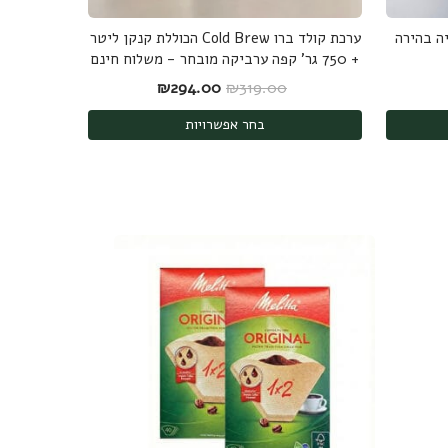
ה בהירה
ערכת קולד ברו Cold Brew הכוללת קנקן ליטר
+ 750 גר' קפה ערביקה מובחר - משלוח חינם
המחיר המקורי היה: ₪319.00.
המחיר הנוכחי הוא: ₪294.00.
₪
294.00
₪
319.00
בחר אפשרויות