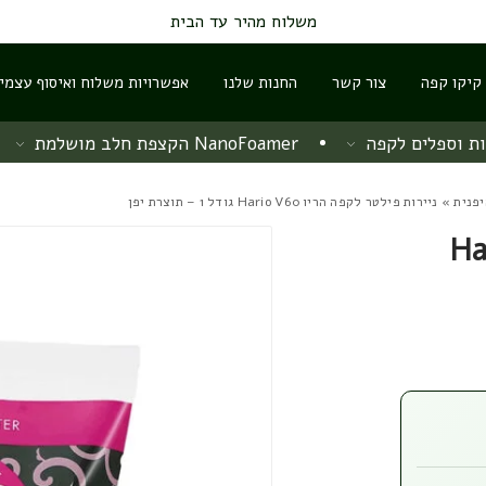
משלוח מהיר עד הבית
 קיקו קפה
צור קשר
החנות שלנו
אפשרויות משלוח ואיסוף עצמי
ת וספלים לקפה
NanoFoamer הקצפת חלב מושלמת
פנית
» ניירות פילטר לקפה הריו Hario V60 גודל 1 – תוצרת יפן
פה הריו Hario