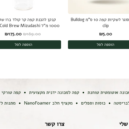
קליפס סוגר לשקיות קפה 10 ס"מ Bulldog
קנקן להכנת קפה קר קולד ברו של 
clip
1000 מ"ל Hario Cold Brew Mizudashi
המחיר המקורי היה
המחי
₪
175.00
₪
189.00
₪
5.00
הוספה לסל
הוספה לסל
כונה אוטומטית טוחנת
קפה למכונה ידנית מקצועית
קפה טורקי
לבריסטה
כוסות וספלים
מקציף חלב NanoFoamer
מתנות לא
שלי
צרו קשר