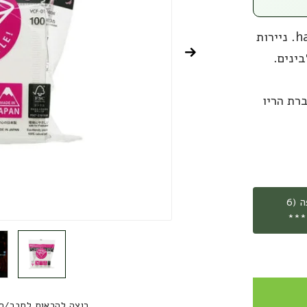
ניירות פילטר לקפה דריפ של הריו hario v60. ניירות
ינים.
רת הריו
***משלוח חינם עד הבית בהזמנת קילו וחצי קפה (6
רוצה להראות לחבר/ח