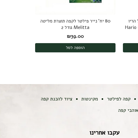
הריו
80 יח' נייר פילטר לקפה תוצרת מליטה
Melitta גודל 2
: ₪189.00.
ר הנוכחי הוא: ₪175.00.
₪
39.00
הוספה לסל
קפה לפילטר
מקינטות
ציוד להכנת קפה
והבי קפה
עקבו אחרינו