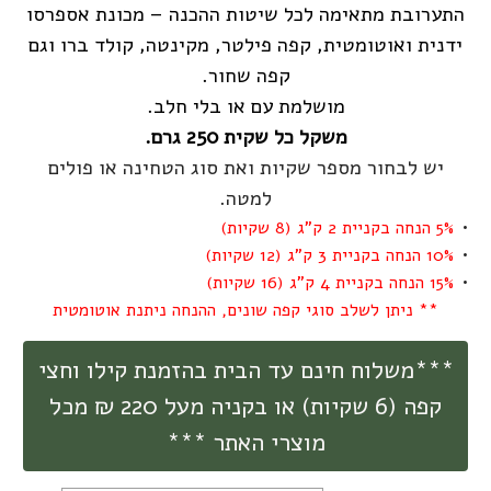
התערובת מתאימה לכל שיטות ההכנה – מכונת אספרסו
ידנית ואוטומטית, קפה פילטר, מקינטה, קולד ברו וגם
קפה שחור.
מושלמת עם או בלי חלב.
משקל כל שקית 250 גרם.
יש לבחור מספר שקיות ואת סוג הטחינה או פולים
למטה.
5% הנחה בקניית 2 ק"ג (8 שקיות)
10% הנחה בקניית 3 ק"ג (12 שקיות)
15% הנחה בקניית 4 ק"ג (16 שקיות)
** ניתן לשלב סוגי קפה שונים, ההנחה ניתנת אוטומטית
***משלוח חינם עד הבית בהזמנת קילו וחצי
קפה (6 שקיות) או בקניה מעל 220 ₪ מכל
מוצרי האתר ***