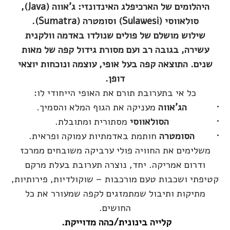
היהלומים של הארכיפלג האינדונזי: ג'אווה (Java),
סולאווסי (Sulawesi) וסומטרה (Sumatra).
שילוש מושלם של פולים שנולדו באדמה וולקנית
עשירה, בגובה רב ועם מסורת גידול קפה של מאות
שנים. התוצאה קפה בעל אופי, עוצמה ונוכחות יוצאי
דופן.
כל אי בתערובת תורם את האופי הייחודי לו:
הג'אווה
מעניקה את הגוף המלא והסמיך.
הסולאווסי
מסתורית ומתובלת.
הסומטרה
חותמת באדמתיות עמוקה ופראית.
משלימים את החוויה פולי ערביקה משובחים ממרכז
ודרום אמריקה. יחד, נוצרה תערובת בעלת מרקם
קטיפתי ושכבות טעם מורכבות – שוקולדיות, פירותיות,
מתיקות ותיבול שמתמזגים לקפה שמעורר את כל
החושים.
קלייה בינונית/כהה מדוייקת.