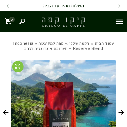
Skip to Content
Back top top
Contact Us
משלוח מהיר עד הבית
0
חיפוש
עגל
עמוד הבית
»
הקפה שלנו
»
קפה למקינטה
» Indonesia
Reserve Blend – תערובת אינדונזיה רזרב