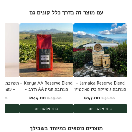
עם מוצר זה בדרך כלל קונים גם
Kenya AA Reserve Blend -
Jamaica Reserve Blend -
תערובת ג'מייקה בלו מאונטיין
תערובת קניה AA רזרב -
- עוצמתי
רזרב - 100% ערביקה
100% ערביקה
חמיצות
המחיר המקורי היה: ₪56.00.
המחיר הנוכחי הוא: ₪47.00.
המחיר המקורי היה: ₪49.00.
המחיר הנוכחי הוא: .00
₪
44.00
₪
47.00
6.00
₪
49.00
₪
56.00
בחר אפשרויות
בחר אפשרויות
בחר
מוצרים נוספים במיוחד בשבילך