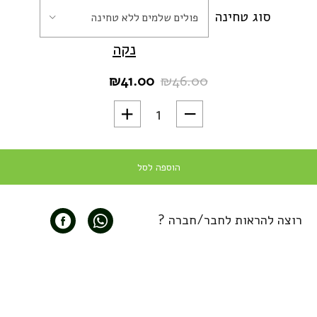
סוג טחינה
פולים שלמים ללא טחינה
נקה
₪
41.00
₪
46.00
המחיר
המחיר
הנוכחי
המקורי
כמות של Indonesia Reserve Blend - תערובת אינדונזיה רזרב
היה:
הוא:
₪46.00.
₪41.00.
הוספה לסל
רוצה להראות לחבר/חברה ?