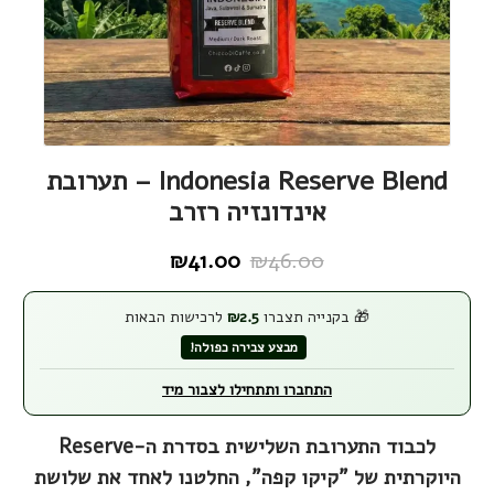
Indonesia Reserve Blend – תערובת
אינדונזיה רזרב
₪
41.00
₪
46.00
המחיר
המחיר
הנוכחי
המקורי
🎁 בקנייה תצברו
2.5
₪
לרכישות הבאות
היה:
הוא:
מבצע צבירה כפולה!
₪46.00.
₪41.00.
התחברו ותתחילו לצבור מיד
לכבוד התערובת השלישית בסדרת ה-Reserve
היוקרתית של "קיקו קפה", החלטנו לאחד את שלושת