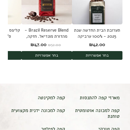
תערובת הבית החדשה שנת
Brazil Reserve Blend -
2025 - 100% ערביקה
מהדורת מונדיאל. חזקה,
ס"מ Bulldog clip
משלושה מקורות
שוקולדית ללא חמיצות -
המחיר המקורי היה: ₪52.00.
המחיר הנוכחי הוא: 7.00
00
₪
47.00
₪
42.00
₪
52.00
100% ערביקה
בחר אפשרויות
בחר אפשרויות
הוס
מארזי קפה להתנסות
קפה למקינטה
קפה למכונה אוטומטית
קפה למכונה ידנית מקצועית
טוחנת
קפה טורקי
קפה לפילטר