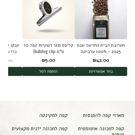
תערובת הבית החדשה שנת
קליפס סוגר לשקיות קפה 10
קנקן להכנת
2025 - 100% ערביקה
ס"מ Bulldog clip
משלושה מקורות
d Brew
₪
5.00
₪
42.00
₪
189.00
shi
בחר אפשרויות
הוספה לסל
הוס
מארזי קפה להתנסות
קפה למקינטה
קפה למכונה אוטומטית
קפה למכונה ידנית מקצועית
טוחנת