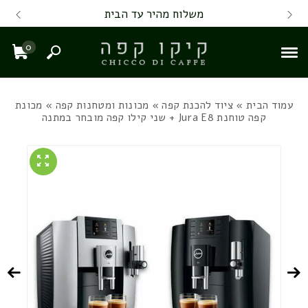
Skip to Content
Back top top
Contact Us
משלוח מהיר עד הבית
0
חיפוש
עגל
עמוד הבית
»
ציוד להכנת קפה
»
מכונות ומטחנות קפה
» מכונת
קפה טוחנת Jura E8 + שני קילו קפה מובחר במתנה