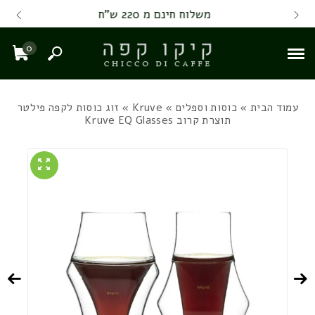
Skip to Content
Back top top
Contact Us
משלוח חינם מ 220 ש"ח
0
חיפוש
עגל
עמוד הבית
»
כוסות וספלים
»
Kruve
» זוג כוסות לקפה פילטר
תוצרת קרוב Kruve EQ Glasses