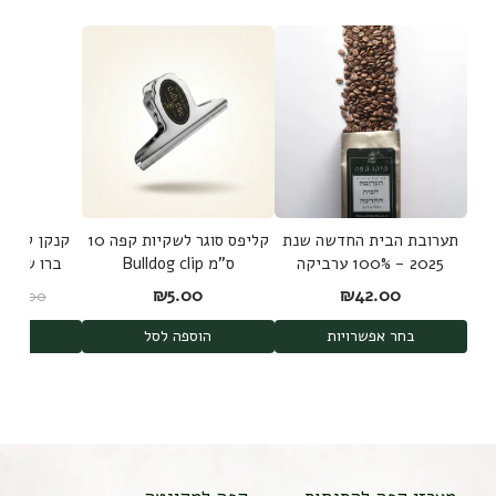
תערובת הבית החדשה שנת
קליפס סוגר לשקיות קפה 10
קנקן להכנת
2025 - 100% ערביקה
ס"מ Bulldog clip
משלושה מקורות
d Brew
₪
5.00
₪
42.00
₪
189.00
shi
בחר אפשרויות
הוספה לסל
הוס