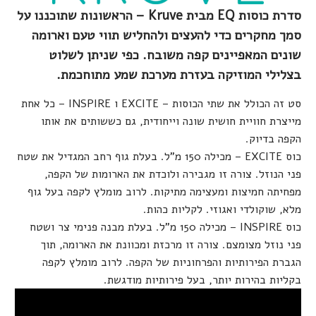
סדרת כוסות EQ מבית Kruve – הראשונות שתוכננו על
סמך מחקרים כדי להעצים ולהחליש תווי טעם וארומה
שונים המאפיינים קפה משובח. כפי שניתן לשלוט
בצלילי המוזיקה בעזרת מערכת שמע מתוחכמת.
סט זה הכולל את שתי הכוסות – EXCITE ו INSPIRE – כל אחת
מייצרת חוויית חושית שונה וייחודית, גם כששותים את אותו
הקפה בדיוק.
כוס EXCITE – מכילה 150 מ"ל. בעלת גוף רחב המגדיל את שטח
פני הנוזל. צורה זו מגבירה ולוכדת את הארומות של הקפה,
מפחיתה חמיצות ומעצימה מתיקות. לרוב מומלץ לקפה בעל גוף
מלא, שוקולדי ואגוזי. לקליות כהות.
כוס INSPIRE – מכילה 150 מ"ל. בעלת מבנה פנימי צר ושטח
פני נוזל מצומצם. צורה זו מרכזת ומכוונת את הארומה, תוך
הגברת הפירותיות והפרחוניות של הקפה. לרוב מומלץ לקפה
בקליות בהירות יותר, בעל פירותיות מודגשת.