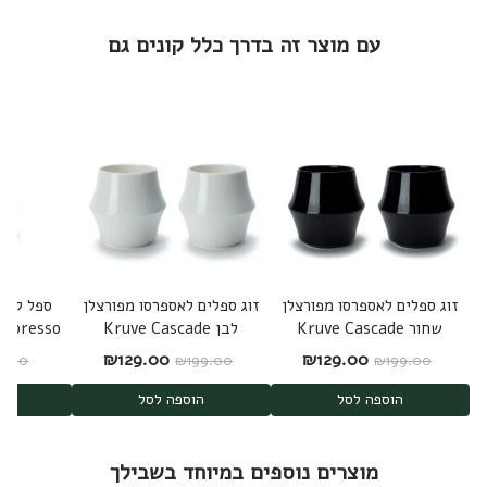
עם מוצר זה בדרך כלל קונים גם
זוג ספלים לאספרסו מפורצלן
זוג ספלים לאספרסו מפורצלן
ספל קורט
שחור Kruve Cascade
לבן Kruve Cascade
Espresso
Espresso White
Espresso Black
המחיר המקורי היה: ₪199.00.
המחיר הנוכחי הוא: ₪129.00.
המחיר המקורי היה: ₪199.00.
המחיר הנוכחי הוא: .00
₪
129.00
₪
129.00
9.00
₪
199.00
₪
199.00
הוספה לסל
הוספה לסל
ה
מוצרים נוספים במיוחד בשבילך