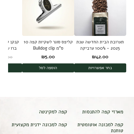
תערובת הבית החדשה שנת
קליפס סוגר לשקיות קפה 10
קנקן להכנת
2025 - 100% ערביקה
ס"מ Bulldog clip
משלושה מקורות
d Brew
₪
5.00
₪
42.00
₪
189.00
shi
בחר אפשרויות
הוספה לסל
הוס
מארזי קפה להתנסות
קפה למקינטה
קפה למכונה אוטומטית
קפה למכונה ידנית מקצועית
טוחנת