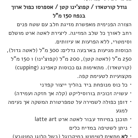
גודל קורטאדו / קפוצ'ינו קטן / אספרסו כפול ארוך
בנפח 150 מ"ל
הצורה הפנימית מאפשרת מזיגת חלב עם שטח פנים
רחב לאורך כל שלב המזיגה. ליצירת לאטה ארט מושלם
וסימטרי, ללא הפרעות או עיוותים.
הכוסות מגיעות בארבעה גדלים: 300 מ"ל (לאטה גדול),
250 מ"ל (לאטה קטן), 200 מ"ל (קפוצ'ינו) ו 150 מ"ל
(קורטאדו). מתאימות גם ככוסות קאפינג (cupping)
מקצועיות לטעימת קפה.
כל כוס מנופחת ביד בהליך ייצור קפדני
עשויה זכוכית בורוסיליקט (קלה אך חזקה ועמידה)
דופן כפולה לשמירה על טמפרטורת המשקה אך נעימה
למגע
תוכנן במיוחד עבור לאטה ארט latte art
ניתן לשטיפה במדיח כלים
לא
מתאים לשימוש במיקרוגל (בשל הלוגו המוטבע)