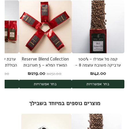
קפה מל אמרלו - 100%
Reserve Blend Collection
ערביקה משובח עוצמה 8 -
המארז המלא - 5 תערובות
Mel Amarelo
היוקרה: ג'מייקה, קנייה,
קפה ערביק
המחיר המקורי היה: ₪252.00.
המחיר הנוכחי הוא: .00
₪
219.00
₪
42.00
19.00
₪
252.00
אינדונזיה, ברזיל ורואנדה -
1.25 ק"ג
בחר אפשרויות
בחר אפשרויות
בחר
מוצרים נוספים במיוחד בשבילך