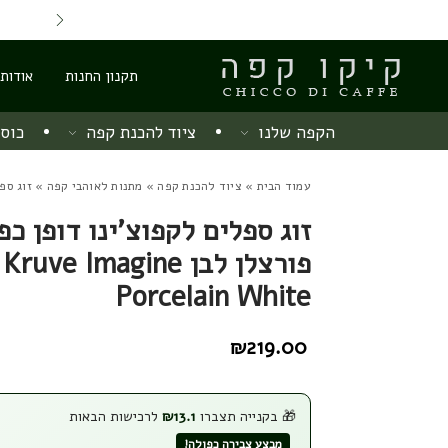
Skip to Content
Back top top
Contact Us
משלוח חינם מ 220 ש"ח
תקנון החנות
אודות
הקפה שלנו
ציוד להכנת קפה
כוסו
עמוד הבית
»
ציוד להכנת קפה
»
מתנות לאוהבי קפה
» זוג ספלים לק
זוג ספלים לקפוצ'ינו דופן כפ
פורצלן לבן Kruve Imagine
Porcelain White
₪
219.00
🎁 בקנייה תצברו
13.1
₪
לרכישות הבאות
מבצע צבירה כפולה!