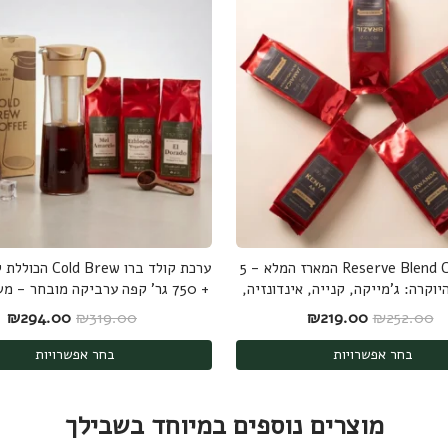
Reserve Blend Collection המארז המלא - 5
ערכת קולד ברו  Brew
יוקרה: ג'מייקה, קנייה, אינדונזיה,
+ 750 גר' קפה ערביקה מובחר - משלוח חינם
רזיל ורואנדה - 1.25 ק"ג
המחיר המקורי היה: ₪252.00.
המחיר הנוכחי הוא: ₪219.00.
המחיר המקורי היה
המ
₪
294.00
₪
319.00
₪
219.00
₪
252.00
בחר אפשרויות
בחר אפשרויות
מוצרים נוספים במיוחד בשבילך