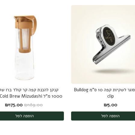
קליפס סוגר לשקיות קפה 10 ס"מ Bulldog
קנקן להכנת קפה קר קולד ברו של 
clip
1000 מ"ל Hario Cold Brew Mizudashi
המחיר המקורי היה
המחי
₪
175.00
₪
189.00
₪
5.00
הוספה לסל
הוספה לסל