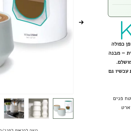
פן כפולה
. תוצרת Kruve הקנדית – מבנה
מושלם.
 עכשיו גם
ח פנים
ארט
רוצה להראות לחבר/ח