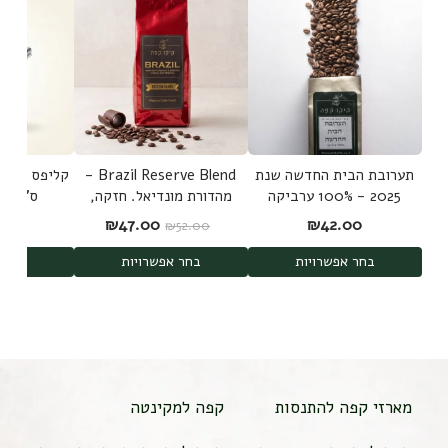
תערובת הבית החדשה שנת
Brazil Reserve Blend -
2025 - 100% ערביקה
מהדורת מונדיאל. חזקה,
ס"מ Bulldog clip
משלושה מקורות
שוקולדית ללא חמיצות -
המחיר המקורי היה: ₪52.00.
המחיר הנוכחי הוא: 7.00
00
₪
47.00
₪
42.00
₪
52.00
100% ערביקה
בחר אפשרויות
בחר אפשרויות
הוס
מארזי קפה להתנסות
קפה למקינטה