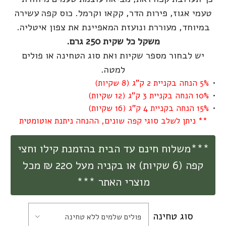
טעמי אגוז, פירות הדר, קקאו וקרמל. כוס קפה עשירה
במיוחד, מעוררת ונועזת המאפיינת את צפון איטליה.
משקל כל שקית 250 גרם.
יש לבחור מספר שקיות ואת סוג הטחינה או פולים
למטה.
5% הנחה בקניית 2 ק"ג (8 שקיות)
10% הנחה בקניית 3 ק"ג (12 שקיות)
15% הנחה בקניית 4 ק"ג (16 שקיות)
** ניתן לשלב סוגי קפה שונים, ההנחה ניתנת אוטומטית
***משלוח חינם עד הבית בהזמנת קילו וחצי
קפה (6 שקיות) או בקניה מעל 220 ₪ מכל
מוצרי האתר ***
סוג טחינה
פולים שלמים ללא טחינה