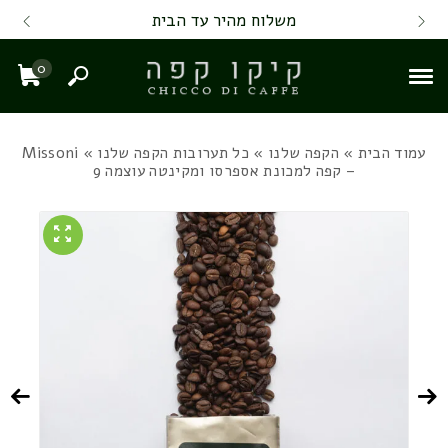
Skip to Content
Back top top
Contact Us
משלוח מהיר עד הבית
0
חיפוש
עגל
עמוד הבית
»
הקפה שלנו
»
כל תערובות הקפה שלנו
» Missoni
– קפה למכונת אספרסו ומקינטה עוצמה 9