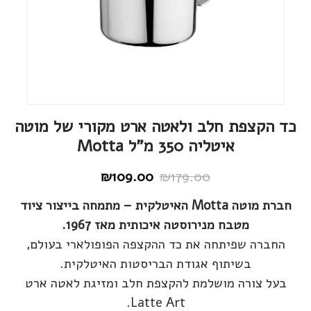
כד הקצפת חלב ולאטה ארט מקורי של מוטה
איטליה 350 מ"ל Motta
₪
109.00
₪
179.00
המחיר
המחיר
הנוכחי
המקורי
חברת מוטה Motta האיטלקית – מתמחה בייצור ציוד
היה:
הוא:
מטבח מנירוסטה איכותית מאז 1967.
₪109.00.
₪179.00.
החברה שפיתחה את כד ההקצפה הפופולארי בעולם,
בשיתוף אגודת הבריסטות האיטלקית.
בעל צורה מושלמת להקצפת חלב ומזיגת לאטה ארט
Latte Art.