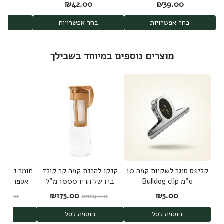
משלושה מקורות
0
₪
42.00
₪
39.00
בחר אפשרויות
בחר אפשרויות
בחר
מוצרים נוספים במיוחד בשבילך
קליפס סוגר לשקיות קפה 10
קנקן להכנת קפה קר קולד
חומר ניקוי 
ס"מ Bulldog clip
ברו של הריו 1000 מ"ל
אספרסו יד
Clean
Hario Cold Brew
המחיר המקורי היה: ₪189.00.
המחיר הנוכחי הוא: 5.00
₪
175.00
₪
5.00
₪
59.00
₪
189.00
Mizudashi
הוספה לסל
הוספה לסל
הוס