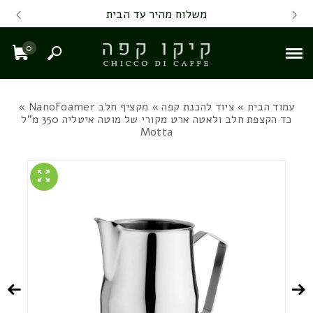
Skip to Content
Back top top
Contact Us
משלוח מהיר עד הבית
0
חיפוש
עגל
עמוד הבית
»
ציוד להכנת קפה
»
מקציף חלב NanoFoamer
»
כד הקצפת חלב ולאטה ארט מקורי של מוטה איטליה 350 מ"ל
Motta