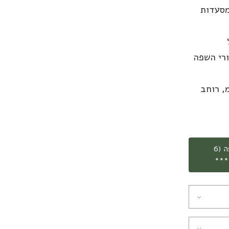
מסעדות
ורי השפה
בה 60 מ"מ, קוטר 86 מ"מ, רוחב
***משלוח חינם עד הבית בהזמנת קילו וחצי קפה (6