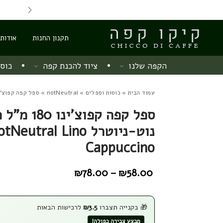
Skip to Content
Back top top
Contact Us
משלוח חינם מ 220 ש"ח
תקנון החנות
אודות
הקפה שלנו
ציוד להכנת קפה
כוסו
עמוד הבית
»
כוסות וספלים
»
notNeutral
» ספל קפה קפוצ'ינו 180 מ"ל פורצלן נוט-ניוטרל Lino Cappuccino
ספל קפה קפוצ'ינ
נוט-ניוטרל tNeutral Lino
Cappuccino
₪
78.00
–
₪
58.00
טווח
מחירים:
🎁 בקנייה תצברו
3.5
₪
לרכישות הבאות
עד
מבצע צבירה כפולה!