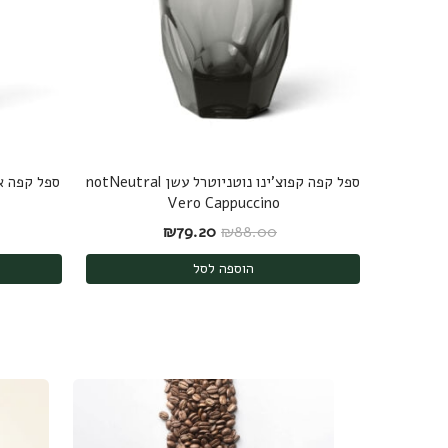
ספל קפה קפוצ'ינו נוטניוטרל עשן notNeutral
Vero Cappuccino
המחיר המקורי היה: ₪88.00.
המחיר הנוכחי הוא: ₪79.20.
₪
79.20
₪
88.00
הוספה לסל