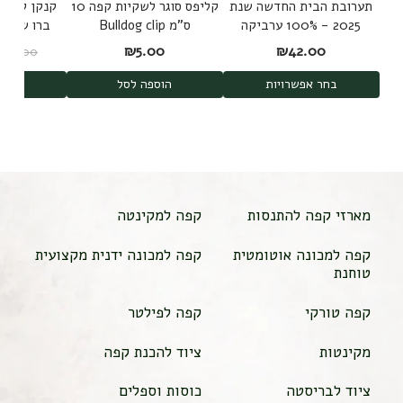
תערובת הבית החדשה שנת
קליפס סוגר לשקיות קפה 10
קנקן להכנת
2025 - 100% ערביקה
ס"מ Bulldog clip
משלושה מקורות
d Brew
₪
5.00
₪
42.00
₪
189.00
shi
בחר אפשרויות
הוספה לסל
הוס
מארזי קפה להתנסות
קפה למקינטה
קפה למכונה אוטומטית
קפה למכונה ידנית מקצועית
טוחנת
קפה טורקי
קפה לפילטר
מקינטות
ציוד להכנת קפה
ציוד לבריסטה
כוסות וספלים