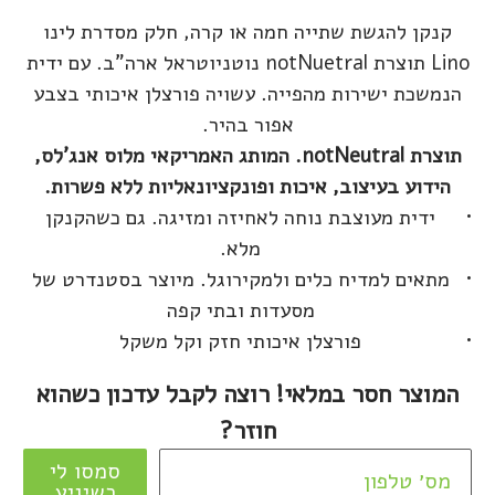
קנקן להגשת שתייה חמה או קרה, חלק מסדרת לינו
Lino תוצרת notNuetral נוטניוטראל ארה"ב. עם ידית
הנמשכת ישירות מהפייה. עשויה פורצלן איכותי בצבע
אפור בהיר.
תוצרת notNeutral. המותג האמריקאי מלוס אנג'לס,
הידוע בעיצוב, איכות ופונקציונאליות ללא פשרות.
ידית מעוצבת נוחה לאחיזה ומזיגה. גם כשהקנקן
מלא.
מתאים למדיח כלים ולמקירוגל. מיוצר בסטנדרט של
מסעדות ובתי קפה
פורצלן איכותי חזק וקל משקל
המוצר חסר במלאי! רוצה לקבל עדכון כשהוא
חוזר?
סמסו לי
כשיגיע