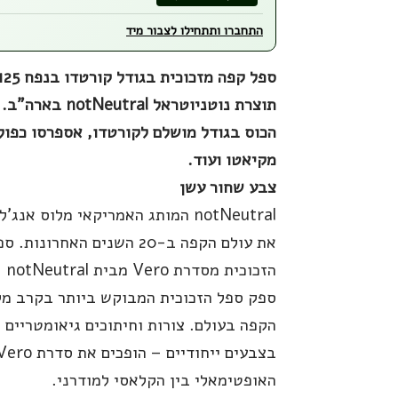
התחברו ותתחילו לצבור מיד
תוצרת נוטניוטראל notNeutral בארה"ב.
הכוס בגודל מושלם לקורטדו, אספרסו כפול,
מקיאטו ועוד.
צבע שחור עשן
notNeutral המותג האמריקאי מלוס אנ
את עולם הקפה ב-20 השנים האחרונות. 
הזכוכי
ספק ספל הזכוכית המבוקש ביותר בקרב מק
הקפה בעולם. צורות וחיתוכים גיאומטריים 
האופטימאלי בין הקלאסי למודרני.