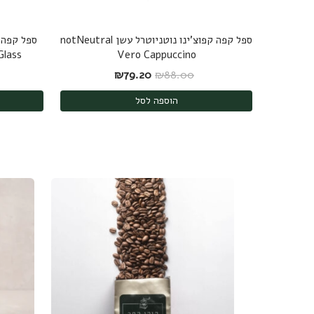
ספל קפה קפוצ'ינו נוטניוטרל עשן notNeutral
Glass
Vero Cappuccino
המחיר המקורי היה: ₪88.00.
המחיר הנוכחי הוא: ₪79.20.
₪
79.20
₪
88.00
הוספה לסל