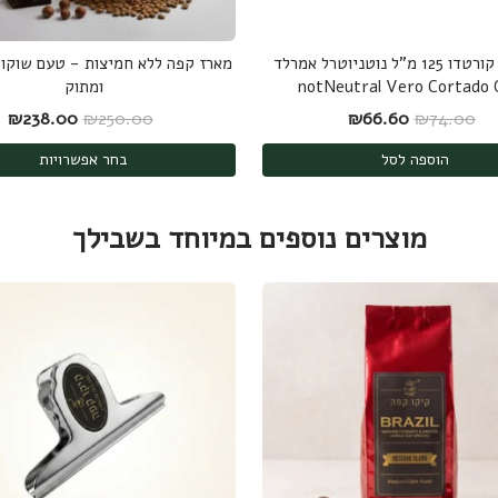
ספל קפה קורטדו 125 מ"ל נוטניוטרל אמרלד
מארז קפה ללא חמיצות - טעם שוקול
notNeutral Vero Cortado 
ומתוק
המחיר המקורי היה: ₪74.00.
המחיר הנוכחי הוא: ₪66.60.
המחיר המקורי הי
המ
₪
238.00
₪
250.00
₪
66.60
₪
74.00
הוספה לסל
בחר אפשרויות
מוצרים נוספים במיוחד בשבילך