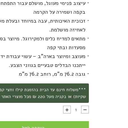
עיצוב פנימי מעוגל, מושלם עבור התפתח
בקפה ושמירה על הקרמה
זכוכית האיכותית, עבה במיוחד ובעלת מש
לאחיזה מושלמת.
מתאים למדיח כלים ולמקירוגל. מיוצר ב
מסעדות ובתי קפה
מעוצב ומיוצר בארה"ב – עשוי עבודת יד 
ייתכנו הבדלים טבעיים בגווני הצבע.
גובה 76.2 מ"מ, רוחב 76.2 מ"מ
שקיות) או בקניה מעל 220 ₪ מכל מוצרי האתר ***
כמות של ספל קפה קורטדו 125 מ"ל נוטניוטרל עשן notNeutral Vero Cortado Glass