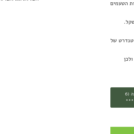
ות הטעמים
קל.
סטנדרט של
ולכן
***משלוח חינם עד הבית בהזמנת קילו וחצי קפה (6