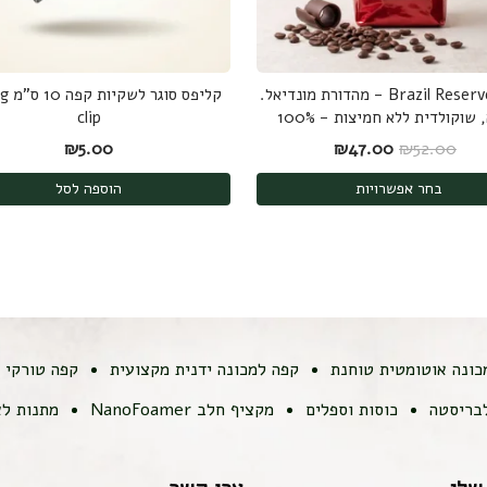
Brazil Reserve Blend - מהדורת מונדיאל.
קליפס 
חזקה, שוקולדית ללא חמיצות - 100%
clip
ערביקה
המחיר המקורי היה: ₪52.00.
המחיר הנוכחי הוא: ₪47.00.
₪
5.00
₪
47.00
₪
52.00
בחר אפשרויות
הוספה לסל
כונה אוטומטית טוחנת
קפה למכונה ידנית מקצועית
קפה טורקי
לבריסטה
כוסות וספלים
מקציף חלב NanoFoamer
מתנות לא