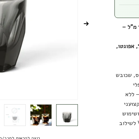
ספל קפה מזכוכית בגודל קורטדו בנפח 125 מ"ל –
 אפוגטו,
ג'לס, שכובש
ספלי
ת מסדרת Vero מבית notNeutral – ללא
צועני
ושימוש
בצבעים ייחודיים – הופכים את סדרת Vero לשילוב
רוצה להראות לחבר/ח