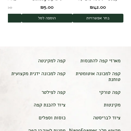
משלושה מקורות
d Brew
₪
5.00
₪
42.00
₪
189.00
shi
בחר אפשרויות
הוספה לסל
הוס
מארזי קפה להתנסות
קפה למקינטה
קפה למכונה אוטומטית
קפה למכונה ידנית מקצועית
טוחנת
קפה טורקי
קפה לפילטר
מקינטות
ציוד להכנת קפה
ציוד לבריסטה
כוסות וספלים
מקציף חלב NanoFoamer
מתנות לאוהבי קפה