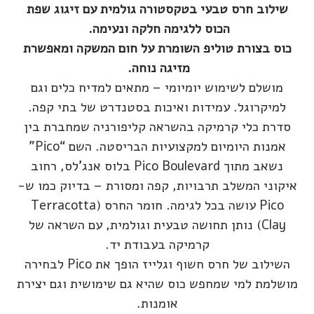
שילוב חרס טבעי בטקסטורה גולמית עם זיגוג שפת
הכוס ללגימה חלקה ונעימה.
כוס בצורת טוליפ השומרת על חום המשקה ומאפשרת
מזיגה נוחה.
מושלם לשימוש יומיומי – מתאים למדיח כלים וגם
למיקרוגל. עמידות ואיכות בסטנדרט של בתי קפה.
סדרת כלי קרמיקה בהשראה קליפורניה שמחברת בין
אמנות היומיום למקצועיות הבריסטה. השם “Pico”
נשאב מתוך Pico Boulevard בלוס אנג’לס, רחוב
איקוני המשלב תרבויות, קפה ומסורת – בדיוק כמו ש-
Pico עושה בכל לגימה. חומר החרס (Terracotta
Clay) נותן תחושה טבעית וגולמית, עם השראה של
קרמיקה בעבודת יד.
השילוב של חרס חשוף וגלייז הופך את Pico לבחירה
מושלמת למי שמחפש כוס שהיא גם שימושית וגם יצירת
אומנות.