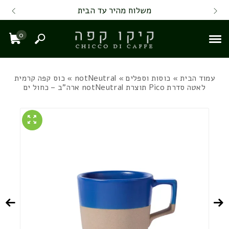
Skip to Content
Back top top
Contact Us
משלוח מהיר עד הבית
0
חיפוש
עגל
עמוד הבית
»
כוסות וספלים
»
notNeutral
» כוס קפה קרמית
לאטה סדרת Pico תוצרת notNeutral ארה"ב – כחול ים