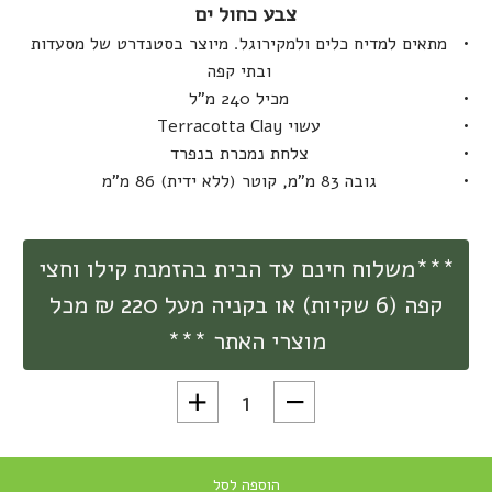
צבע כחול ים
מתאים למדיח כלים ולמקירוגל. מיוצר בסטנדרט של מסעדות
ובתי קפה
מכיל 240 מ"ל
עשוי Terracotta Clay
צלחת נמכרת בנפרד
גובה 83 מ"מ, קוטר (ללא ידית) 86 מ"מ
***משלוח חינם עד הבית בהזמנת קילו וחצי
קפה (6 שקיות) או בקניה מעל 220 ₪ מכל
מוצרי האתר ***
כמות של כוס קפה קרמית לאטה סדרת Pico תוצרת otNeutral
הוספה לסל