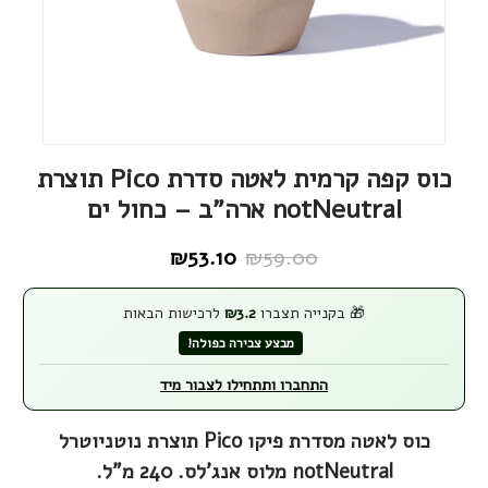
כוס קפה קרמית לאטה סדרת Pico תוצרת
notNeutral ארה"ב – כחול ים
₪
53.10
₪
59.00
המחיר
המחיר
הנוכחי
המקורי
🎁 בקנייה תצברו
3.2
₪
לרכישות הבאות
היה:
הוא:
מבצע צבירה כפולה!
₪59.00.
₪53.10.
התחברו ותתחילו לצבור מיד
כוס לאטה מסדרת פיקו Pico תוצרת נוטניוטרל
notNeutral מלוס אנג'לס. 240 מ"ל.