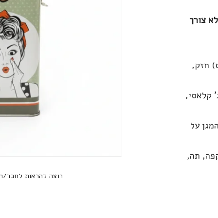
ה של 250 גרם. ללא צורך
) חזק,
' קלאסי,
מגן על
פה, תה,
רוצה להראות לחבר/ח