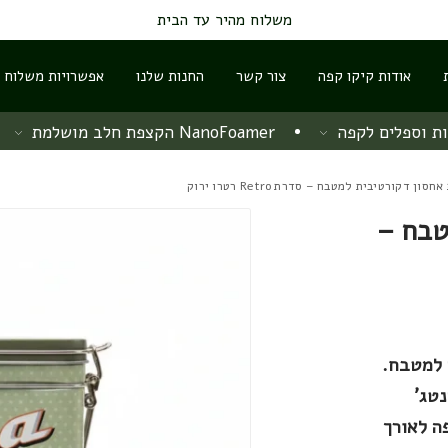
משלוח מהיר עד הבית
אודות קיקו קפה
צור קשר
החנות שלנו
אפשרויות משלוח ו
ת וספלים לקפה
NanoFoamer הקצפת חלב מושלמת
ון דקורטיבית למטבח – סדרת Retro רטרו ירוק
טבח –
 למטבח.
נטג'
ה לאורך