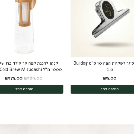
קליפס סוגר לשקיות קפה 10 ס"מ Bulldog
קנקן להכנת קפה קר קולד ברו של 
clip
1000 מ"ל Hario Cold Brew Mizudashi
המחיר המקורי היה
המחי
₪
175.00
₪
189.00
₪
5.00
הוספה לסל
הוספה לסל