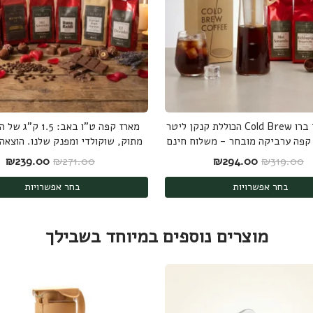
ערכת קולד ברו Cold Brew הכוללת קנקן ליטר
מארז קפה ט"ו באב: 1.5
מתוק, שוקולדי ומפנק שלנו. הוצאה
המחיר המקורי היה: ₪319.00.
המחיר הנוכחי הוא: ₪294.00.
המחיר המקורי היה
המ
₪
239.00
₪
271.00
₪
294.00
₪
319.00
בחר אפשרויות
בחר אפשרויות
מוצרים נוספים במיוחד בשבילך