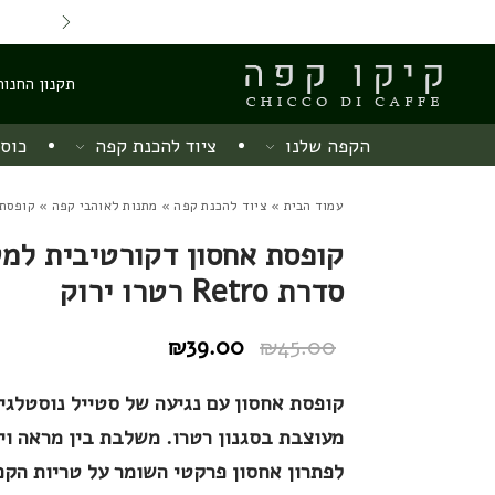
Skip to Content
Back top top
Contact Us
משלוח חינם מ 220 ש"ח
תקנון החנות
הקפה שלנו
ציוד להכנת קפה
כוסו
עמוד הבית
»
ציוד להכנת קפה
»
מתנות לאוהבי קפה
» קופסת אחס
קופסת אחסון דקורטיבית למ
סדרת Retro רטרו ירוק
₪
39.00
₪
45.00
המחיר
המחיר
הנוכחי
המקורי
קופסת אחסון עם נגיעה של סטייל נוסטלגי
היה:
הוא:
מעוצבת בסגנון רטרו. משלבת בין מראה וי
₪45.00.
₪39.00.
לפתרון אחסון פרקטי השומר על טריות הקפ