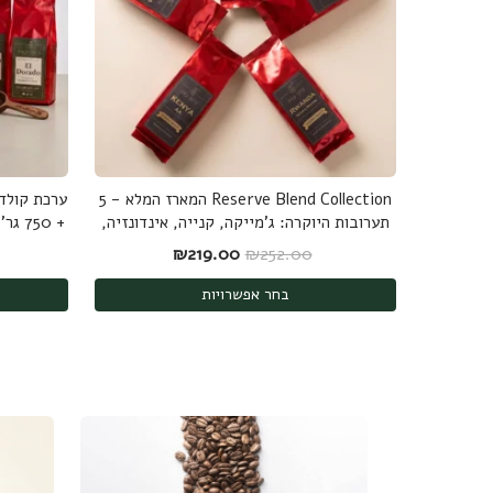
Reserve Blend Collection המארז המלא - 5
תערובות היוקרה: ג'מייקה, קנייה, אינדונזיה,
+ 750 גר' קפה ערביקה מובחר - משלוח חינם
ברזיל ורואנדה - 1.25 ק"ג
המחיר המקורי היה: ₪252.00.
המחיר הנוכחי הוא: ₪219.00.
₪
219.00
₪
252.00
בחר אפשרויות