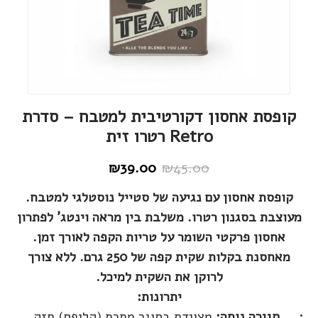
קופסת אחסון דקורטיבית למטבח – סדרת
Retro רטרו זית
₪
39.00
₪
45.00
המחיר
המחיר
הנוכחי
המקורי
קופסת אחסון עם נגיעה של סטייל נוסטלגי למטבח.
היה:
הוא:
מעוצבת בסגנון רטרו. משלבת בין מראה וינטג' לפתרון
₪45.00.
₪39.00.
אחסון פרקטי השומר על טריות הקפה לאורך זמן.
מאחסנת בקלות שקית קפה של 250 גרם. ללא צורך
לרוקן את השקית למיכל.
יתרונות:
סגירה נוחה:
מצוידת בסוגר מתכת (קליפס) חזק,