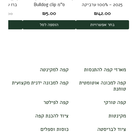
2025 - 100% ערביקה
ס"מ Bulldog clip
משלושה מקורות
d Brew
₪
5.00
₪
42.00
₪
189.00
shi
בחר אפשרויות
הוספה לסל
הוס
מארזי קפה להתנסות
קפה למקינטה
קפה למכונה אוטומטית
קפה למכונה ידנית מקצועית
טוחנת
קפה טורקי
קפה לפילטר
מקינטות
ציוד להכנת קפה
ציוד לבריסטה
כוסות וספלים