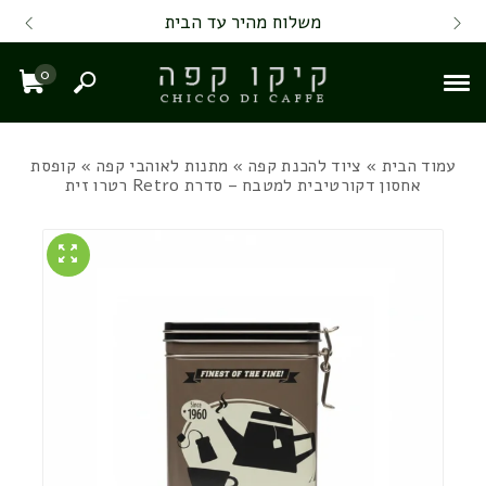
Skip to Content
Back top top
Contact Us
משלוח מהיר עד הבית
0
חיפוש
עגל
עמוד הבית
»
ציוד להכנת קפה
»
מתנות לאוהבי קפה
» קופסת
אחסון דקורטיבית למטבח – סדרת Retro רטרו זית