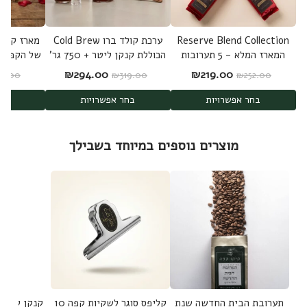
Reserve Blend Collection
ערכת קולד ברו Cold Brew
המארז המלא - 5 תערובות
הכוללת קנקן ליטר + 750 גר'
של הקפה ה
היוקרה: ג'מייקה, קנייה,
קפה ערביקה מובחר - משלוח
ומפנק שלנ
המחיר המקורי היה: ₪252.00.
המחיר הנוכחי הוא: ₪219.00.
המחיר המקורי היה: ₪319.00.
המחיר הנוכחי הוא: .00
₪
294.00
₪
219.00
71.00
₪
319.00
₪
252.00
אינדונזיה, ברזיל ורואנדה -
חינם
1.25 ק"ג
בחר אפשרויות
בחר אפשרויות
בחר
מוצרים נוספים במיוחד בשבילך
תערובת הבית החדשה שנת
קליפס סוגר לשקיות קפה 10
קנקן להכנת