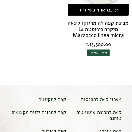
עדכנו אותי כשיחזור
מכונת קפה לה מרזוקו לינאה
מיקרה נירוסטה La
Marzocco linea micra
₪
15,500.00
אזל המלאי
מארזי קפה להתנסות
קפה למקינטה
קפה למכונה אוטומטית
קפה למכונה ידנית מקצועית
טוחנת
קפה טורקי
קפה לפילטר