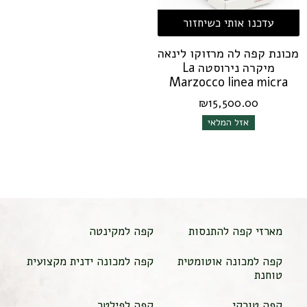
עדכנו אותי כשיחזור
מכונת קפה לה מרזוקו לינאה
מיקרה נירוסטה La
Marzocco linea micra
₪
15,500.00
אזל המלאי
מארזי קפה להתנסות
קפה למקינטה
קפה למכונה אוטומטית
קפה למכונה ידנית מקצועית
טוחנת
קפה טורקי
קפה לפילטר