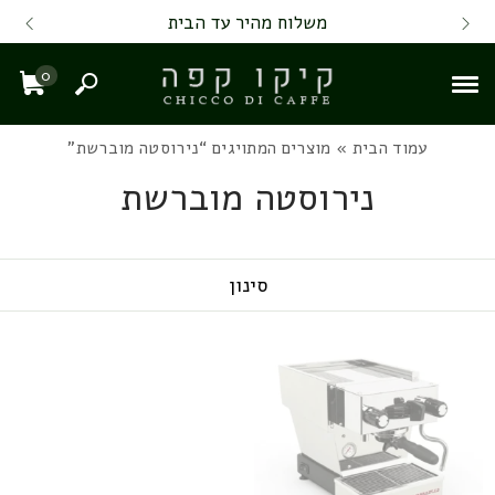
Skip to Content
Back top top
Contact Us
משלוח מהיר עד הבית
0
חיפוש
עגל
עמוד הבית
» מוצרים המתויגים “נירוסטה מוברשת”
נירוסטה מוברשת
סינון