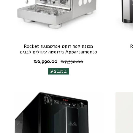
Rocket
מכונת קפה רוקט אפרטמנטו Rocket
Appartamento נירוסטה עיגולים לבנים
יר
המחיר
המחיר
₪
6,990.00
₪
7,350.00
חי
המקורי
הנוכחי
במבצע
היה:
הוא:
₪6,990.00.
₪7,350.00.
₪7,490.