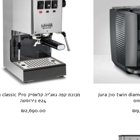
פה אוטומטית jura j10 twin diamond
מכונת קפה גאג'יה קלאסיק  Pro
on
e24 נירוסטה
₪
2,690.00
₪
9