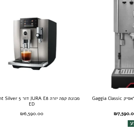
מכונת קפה ידנית גאג'יה קלאסיק Gaggia Classic
מכונת קפה יורה JURA E8 
ED
חיר
המחיר
₪
6,590.00
₪
7,590.
קורי
הנוכחי
ע
ה:
הוא:
₪7,590.00.
₪7,990.0