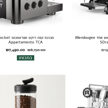
מכונת אספרסו מקצועית ראש אחד Wendougee
מכונת קפה רוקט אפרטמנטו 
Appartamento TCA
SDra
המחיר
המח
₪
7,490.00
₪
8,150.00
₪
1
המקורי
הנוכ
במבצע
היה:
הוא:
00.
₪8,150.00.